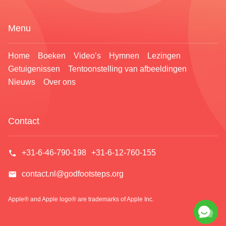
Menu
Home
Boeken
Video’s
Hymnen
Lezingen
Getuigenissen
Tentoonstelling van afbeeldingen
Nieuws
Over ons
Contact
Een zegen van God – de terugkeer van de Heer
verwelkomen om de kans te krijgen om aan de
zonde te ontsnappen en een mooi leven te
leiden zonder tranen en pijn. Wil je deze zegen
+31-6-46-790-198
+31-6-12-760-155
met je familie ontvangen?
contact.nl@godfootsteps.org
Apple® and Apple logo® are trademarks of Apple Inc.
Neem contact op via Messenger