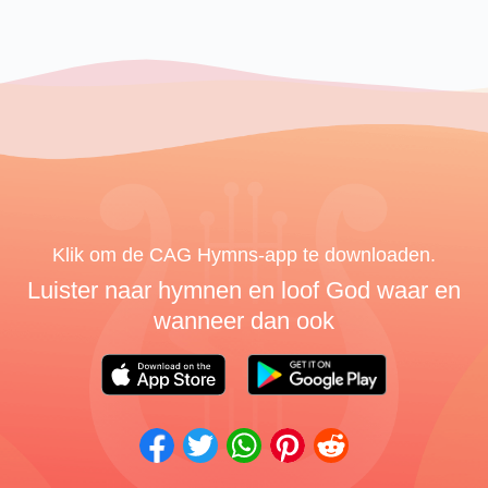
Klik om de CAG Hymns-app te downloaden.
Luister naar hymnen en loof God waar en
wanneer dan ook
Twitter
WhatsApp
Pinterest
Reddit