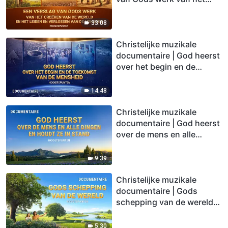
creëren van de wereld en
het leiden en verlossen
33:08
van de mensheid
(Hoogtepunten)
Christelijke muzikale
documentaire | God heerst
over het begin en de
toekomst van de mensheid
(Hoogtepunten)
14:48
Christelijke muzikale
documentaire | God heerst
over de mens en alle
dingen en houdt ze in
stand (Hoogtepunten)
9:39
Christelijke muzikale
documentaire | Gods
schepping van de wereld
(Hoogtepunten)
5:30