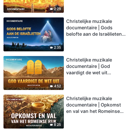
Gomorra (Hoogtepunten)
2:29
Christelijke muzikale
documentaire | Gods
belofte aan de Israëlieten
(Hoogtepunten)
2:35
Christelijke muzikale
documentaire | God
vaardigt de wet uit
(Hoogtepunten)
4:52
Christelijke muzikale
documentaire | Opkomst
en val van het Romeinse
Rijk (Hoogtepunten)
8:25