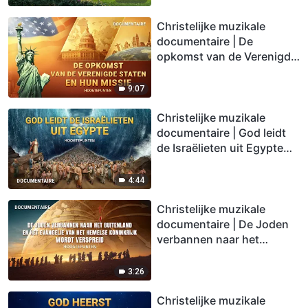
Christelijke muzikale
documentaire | De
opkomst van de Verenigde
Staten en hun missie
(Hoogtepunten)
9:07
Christelijke muzikale
documentaire | God leidt
de Israëlieten uit Egypte
(Hoogtepunten)
4:44
Christelijke muzikale
documentaire | De Joden
verbannen naar het
buitenland en het
evangelie van het hemelse
3:26
Koninkrijk wordt verspreid
(Hoogtepunten)
Christelijke muzikale