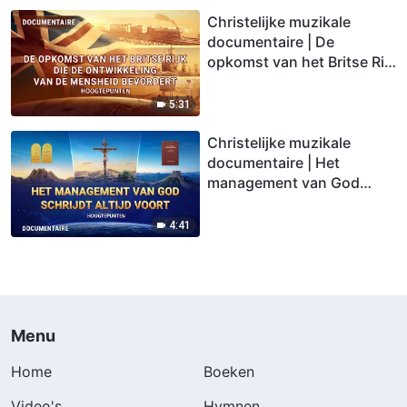
Christelijke muzikale
documentaire | De
opkomst van het Britse Rijk
die de ontwikkeling van de
mensheid bevordert
5:31
(Hoogtepunten)
Christelijke muzikale
documentaire | Het
management van God
schrijdt altijd voort
(Hoogtepunten)
4:41
Menu
Home
Boeken
Video's
Hymnen