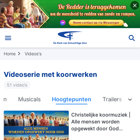
Home
Videos's
Videoserie met koorwerken
51 video’s
ken
Musicals
Hoogtepunten
Trailers
Christelijke koormuziek |
Alle mensen worden
opgewekt door God
(Hoogtepunten)