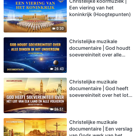
Christelijke koormuziek |
Een viering van het
koninkrijk (Hoogtepunten)
0:30
Christelijke muzikale
documentaire | God houdt
soevereiniteit over alle
dingen in het universum
(Hoogtepunten)
26:43
Christelijke muzikale
documentaire | God heeft
soevereiniteit over het lot
van elk land en alle
volkeren (Hoogtepunten)
26:51
Christelijke muzikale
documentaire | Een verslag
van Gods werk van het