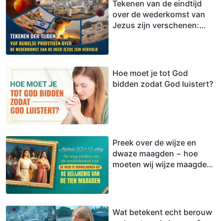
Tekenen van de eindtijd
over de wederkomst van
Jezus zijn verschenen:
hoe moeten we de Heer
verwelkomen?
Hoe moet je tot God
bidden zodat God luistert?
Preek over de wijze en
dwaze maagden − hoe
moeten wij wijze maagden
zijn bij het ontvangen van
de Heer
Wat betekent echt berouw