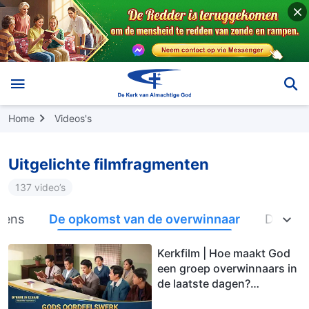
Home
Videos's
Uitgelichte filmfragmenten
137 video’s
mens
De opkomst van de overwinnaar
De diep
Kerkfilm | Hoe maakt God
een groep overwinnaars in
de laatste dagen?
(Uitgelicht fragment)