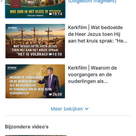
(Uitgelicht fragment)
15:14
Kerkfilm | Wat bedoelde
de Heer Jezus toen Hij
aan het kruis sprak: “Het
is volbracht”? (Uitgelicht
fragment)
18:58
Kerkfilm | Waarom de
voorgangers en de
ouderlingen als
waanzinnigen de
terugkeer van de Heer
26:28
Jezus veroordelen
(Uitgelicht fragment)
Meer bekijken
Bijzondere video's