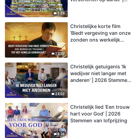
2026 Stemmen van
lofprijzing
5:29
Christelijke korte film
‘Biedt vergeving van onze
zonden ons werkelijk
toegang tot het hemelse
koninkrijk?’
13:37
Christelijk getuigenis ‘Ik
wedijver niet langer met
anderen’ | 2026 Stemmen
van lofprijzing
24:02
Christelijk lied ‘Een trouw
hart voor God’ | 2026
Stemmen van lofprijzing
6:26