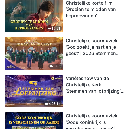
Christelijke korte film
‘Groeien te midden van
beproevingen’
19:51
Christelijke koormuziek
'God zoekt je hart en je
geest' | 2026 Stemmen
van lofprijzing
6:05
Variétéshow van de
Christelijke Kerk –
‘Stemmen van lofprijzing’,
aflevering 2
4:03:14
Christelijke koormuziek
'Gods koninkrijk is
verschenen op aarde' |