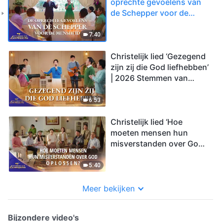
oprechte gevoelens van
de Schepper voor de
mensheid’ | 2026
Stemmen van lofprijzing
7:40
Christelijk lied ‘Gezegend
zijn zij die God liefhebben’
| 2026 Stemmen van
lofprijzing
6:53
Christelijk lied ‘Hoe
moeten mensen hun
misverstanden over God
oplossen?’ | 2026
Stemmen van lofprijzing
5:40
Meer bekijken
Bijzondere video's