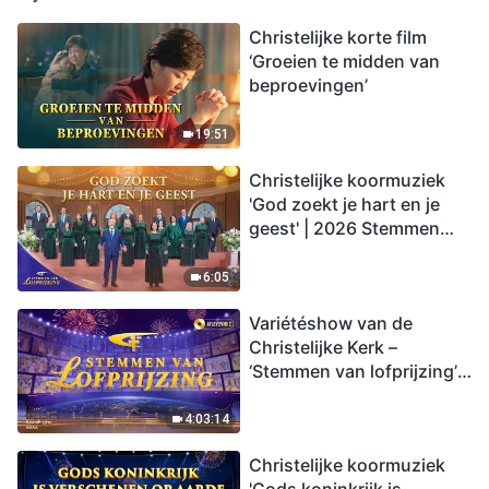
Christelijke korte film
‘Groeien te midden van
beproevingen’
19:51
Christelijke koormuziek
'God zoekt je hart en je
geest' | 2026 Stemmen
van lofprijzing
6:05
Variétéshow van de
Christelijke Kerk –
‘Stemmen van lofprijzing’,
aflevering 2
4:03:14
Christelijke koormuziek