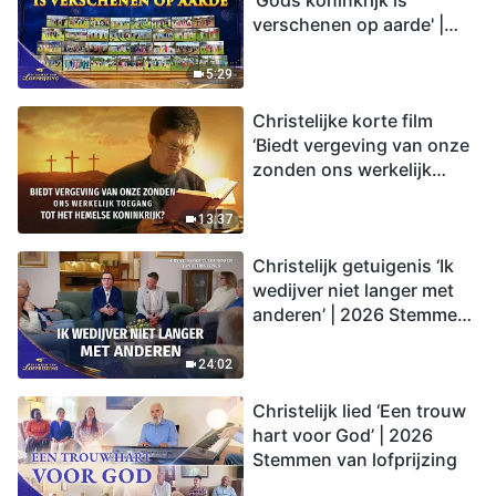
'Gods koninkrijk is
verschenen op aarde' |
2026 Stemmen van
lofprijzing
5:29
Christelijke korte film
‘Biedt vergeving van onze
zonden ons werkelijk
toegang tot het hemelse
koninkrijk?’
13:37
Christelijk getuigenis ‘Ik
wedijver niet langer met
anderen’ | 2026 Stemmen
van lofprijzing
24:02
Christelijk lied ‘Een trouw
hart voor God’ | 2026
Stemmen van lofprijzing