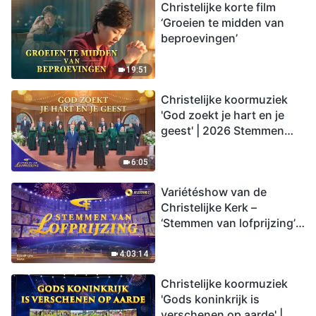
Christelijke korte film
‘Groeien te midden van
beproevingen’
19:51
Christelijke koormuziek
'God zoekt je hart en je
geest' | 2026 Stemmen
van lofprijzing
6:05
Variétéshow van de
Christelijke Kerk –
‘Stemmen van lofprijzing’,
aflevering 2
4:03:14
Christelijke koormuziek
'Gods koninkrijk is
verschenen op aarde' |