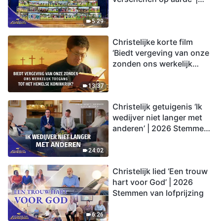
2026 Stemmen van
lofprijzing
5:29
Christelijke korte film
‘Biedt vergeving van onze
zonden ons werkelijk
toegang tot het hemelse
koninkrijk?’
13:37
Christelijk getuigenis ‘Ik
wedijver niet langer met
anderen’ | 2026 Stemmen
van lofprijzing
24:02
Christelijk lied ‘Een trouw
hart voor God’ | 2026
Stemmen van lofprijzing
6:26