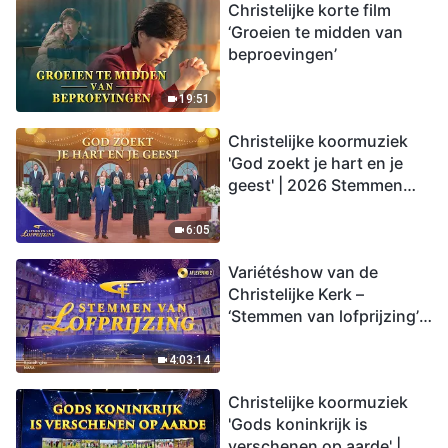
Christelijke korte film
‘Groeien te midden van
beproevingen’
19:51
Christelijke koormuziek
'God zoekt je hart en je
geest' | 2026 Stemmen
van lofprijzing
6:05
Variétéshow van de
Christelijke Kerk –
‘Stemmen van lofprijzing’,
aflevering 2
4:03:14
Christelijke koormuziek
'Gods koninkrijk is
verschenen op aarde' |