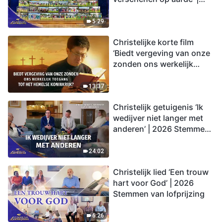
2026 Stemmen van
lofprijzing
5:29
Christelijke korte film
‘Biedt vergeving van onze
zonden ons werkelijk
toegang tot het hemelse
koninkrijk?’
13:37
Christelijk getuigenis ‘Ik
wedijver niet langer met
anderen’ | 2026 Stemmen
van lofprijzing
24:02
Christelijk lied ‘Een trouw
hart voor God’ | 2026
Stemmen van lofprijzing
6:26