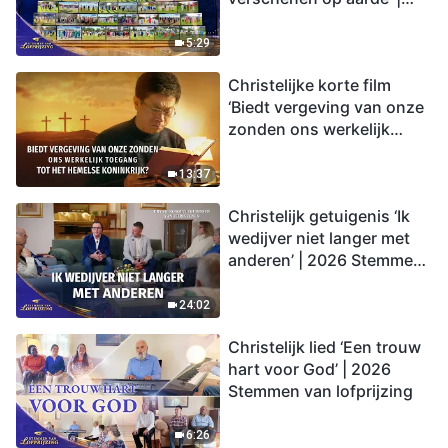
2026 Stemmen van
lofprijzing
5:29
Christelijke korte film
‘Biedt vergeving van onze
zonden ons werkelijk
toegang tot het hemelse
koninkrijk?’
13:37
Christelijk getuigenis ‘Ik
wedijver niet langer met
anderen’ | 2026 Stemmen
van lofprijzing
24:02
Christelijk lied ‘Een trouw
hart voor God’ | 2026
Stemmen van lofprijzing
6:26