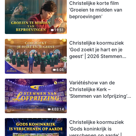
Christelijke korte film
‘Groeien te midden van
beproevingen’
19:51
Christelijke koormuziek
'God zoekt je hart en je
geest' | 2026 Stemmen
van lofprijzing
6:05
Variétéshow van de
Christelijke Kerk –
‘Stemmen van lofprijzing’,
aflevering 2
4:03:14
Christelijke koormuziek
'Gods koninkrijk is
verschenen op aarde' |