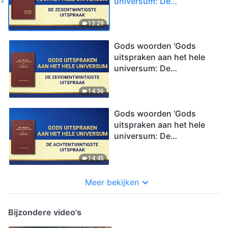
universum: De
zesentwintigste
uitspraak’
13:29
Gods woorden ‘Gods
uitspraken aan het hele
universum: De
zevenentwintigste
uitspraak’
14:36
Gods woorden ‘Gods
uitspraken aan het hele
universum: De
achtentwintigste
uitspraak’
14:45
Meer bekijken
Bijzondere video's