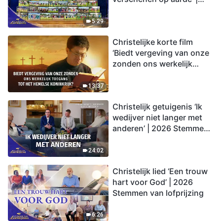
2026 Stemmen van
lofprijzing
5:29
Christelijke korte film
‘Biedt vergeving van onze
zonden ons werkelijk
toegang tot het hemelse
koninkrijk?’
13:37
Christelijk getuigenis ‘Ik
wedijver niet langer met
anderen’ | 2026 Stemmen
van lofprijzing
24:02
Christelijk lied ‘Een trouw
hart voor God’ | 2026
Stemmen van lofprijzing
6:26