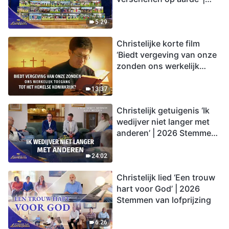
2026 Stemmen van
lofprijzing
5:29
Christelijke korte film
‘Biedt vergeving van onze
zonden ons werkelijk
toegang tot het hemelse
koninkrijk?’
13:37
Christelijk getuigenis ‘Ik
wedijver niet langer met
anderen’ | 2026 Stemmen
van lofprijzing
24:02
Christelijk lied ‘Een trouw
hart voor God’ | 2026
Stemmen van lofprijzing
6:26