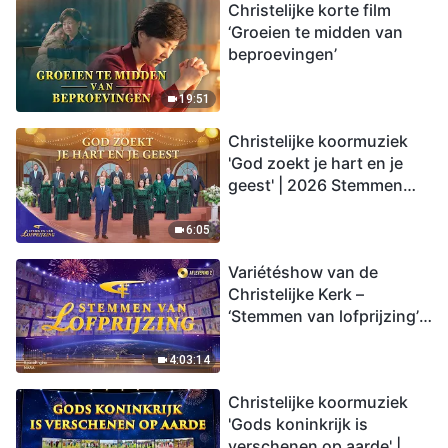
Christelijke korte film
‘Groeien te midden van
beproevingen’
19:51
Christelijke koormuziek
'God zoekt je hart en je
geest' | 2026 Stemmen
van lofprijzing
6:05
Variétéshow van de
Christelijke Kerk –
‘Stemmen van lofprijzing’,
aflevering 2
4:03:14
Christelijke koormuziek
'Gods koninkrijk is
verschenen op aarde' |