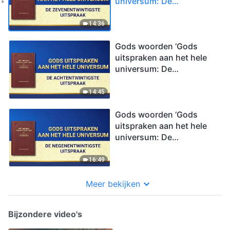
universum: De
zevenentwintigste
uitspraak’
14:36
Gods woorden ‘Gods
uitspraken aan het hele
universum: De
achtentwintigste
uitspraak’
14:45
Gods woorden ‘Gods
uitspraken aan het hele
universum: De
negenentwintigste
uitspraak’
16:49
Meer bekijken
Bijzondere video's