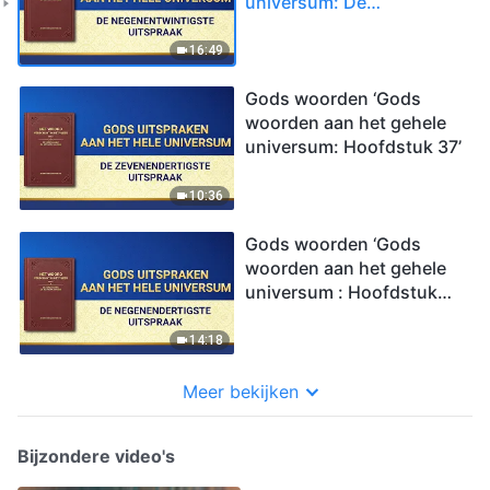
universum: De
negenentwintigste
uitspraak’
16:49
Gods woorden ‘Gods
woorden aan het gehele
universum: Hoofdstuk 37’
10:36
Gods woorden ‘Gods
woorden aan het gehele
universum : Hoofdstuk
39’
14:18
Meer bekijken
Bijzondere video's