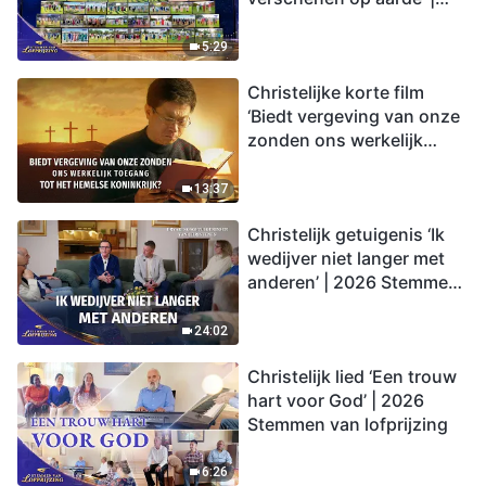
2026 Stemmen van
lofprijzing
5:29
Christelijke korte film
‘Biedt vergeving van onze
zonden ons werkelijk
toegang tot het hemelse
koninkrijk?’
13:37
Christelijk getuigenis ‘Ik
wedijver niet langer met
anderen’ | 2026 Stemmen
van lofprijzing
24:02
Christelijk lied ‘Een trouw
hart voor God’ | 2026
Stemmen van lofprijzing
6:26