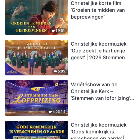
Christelijke korte film
‘Groeien te midden van
beproevingen’
19:51
Christelijke koormuziek
'God zoekt je hart en je
geest' | 2026 Stemmen
van lofprijzing
6:05
Variétéshow van de
Christelijke Kerk –
‘Stemmen van lofprijzing’,
aflevering 2
4:03:14
Christelijke koormuziek
'Gods koninkrijk is
verschenen op aarde' |