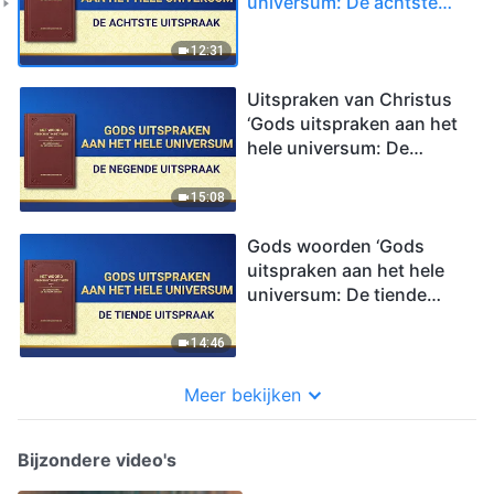
universum: De achtste
uitspraak’
12:31
Uitspraken van Christus
‘Gods uitspraken aan het
hele universum: De
negende uitspraak’
15:08
Gods woorden ‘Gods
uitspraken aan het hele
universum: De tiende
uitspraak’
14:46
Meer bekijken
Bijzondere video's