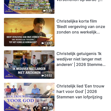
2026 Stemmen van
lofprijzing
5:29
Christelijke korte film
‘Biedt vergeving van onze
zonden ons werkelijk
toegang tot het hemelse
koninkrijk?’
13:37
Christelijk getuigenis ‘Ik
wedijver niet langer met
anderen’ | 2026 Stemmen
van lofprijzing
24:02
Christelijk lied ‘Een trouw
hart voor God’ | 2026
Stemmen van lofprijzing
6:26