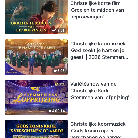
Christelijke korte film
‘Groeien te midden van
beproevingen’
19:51
Christelijke koormuziek
'God zoekt je hart en je
geest' | 2026 Stemmen
van lofprijzing
6:05
Variétéshow van de
Christelijke Kerk –
‘Stemmen van lofprijzing’,
aflevering 2
4:03:14
Christelijke koormuziek
'Gods koninkrijk is
verschenen op aarde' |