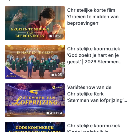
Christelijke korte film
‘Groeien te midden van
beproevingen’
19:51
Christelijke koormuziek
'God zoekt je hart en je
geest' | 2026 Stemmen
van lofprijzing
6:05
Variétéshow van de
Christelijke Kerk –
‘Stemmen van lofprijzing’,
aflevering 2
4:03:14
Christelijke koormuziek