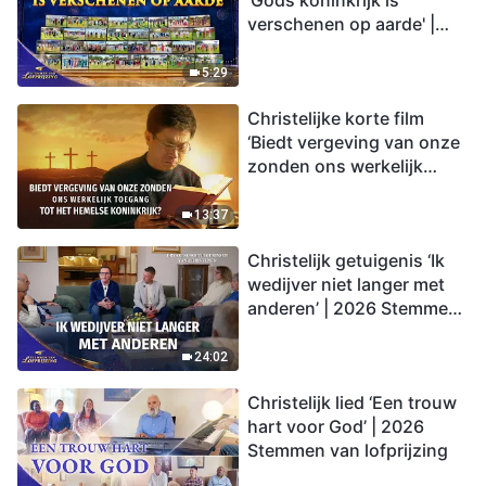
'Gods koninkrijk is
verschenen op aarde' |
2026 Stemmen van
lofprijzing
5:29
Christelijke korte film
‘Biedt vergeving van onze
zonden ons werkelijk
toegang tot het hemelse
koninkrijk?’
13:37
Christelijk getuigenis ‘Ik
wedijver niet langer met
anderen’ | 2026 Stemmen
van lofprijzing
24:02
Christelijk lied ‘Een trouw
hart voor God’ | 2026
Stemmen van lofprijzing