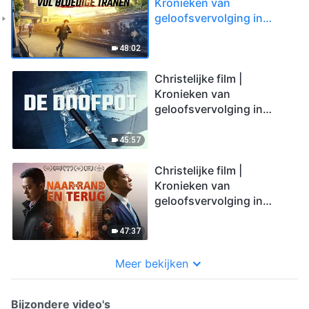
Kronieken van
geloofsvervolging in
China ‘Een jeugd vol
bloedige tranen’
48:02
Christelijke film |
Kronieken van
geloofsvervolging in
China ‘De doofpot’
45:57
Christelijke film |
Kronieken van
geloofsvervolging in
China ‘Naar de rand en
terug’
47:37
Meer bekijken
Bijzondere video's