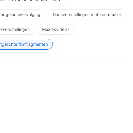
ver geloofsvervolging
Dansvoorstellingen met koormuziek
étévoorstellingen
Muziekvideo’s
itgelichte filmfragmenten