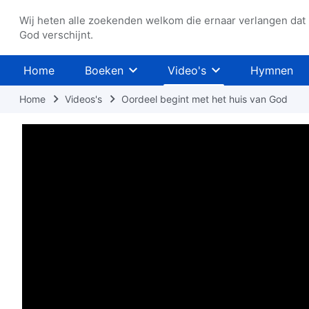
Wij heten alle zoekenden welkom die ernaar verlangen dat
God verschijnt.
Home
Boeken
Video's
Hymnen
Home
Videos's
Oordeel begint met het huis van God