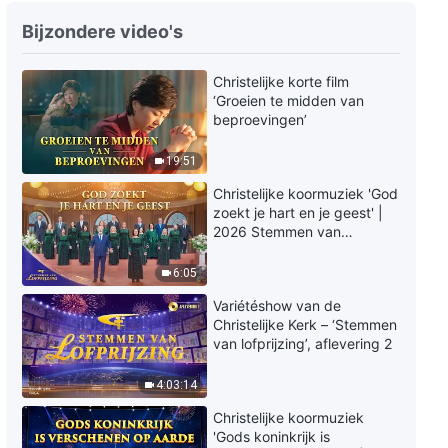
Kerkfilm | Waarom de Heer
terugkeert om het oordeelswerk
Bijzondere video's
te doen in de laatste dagen
(Uitgelicht fragment)
30:14
Christelijke korte film
‘Groeien te midden van
Kerkfilm | Getuigenissen van de
beproevingen’
beleving van het oordeel voor de
troon van Christus en het
19:51
ontvangen van het leven
19:40
(Uitgelicht fragment)
Christelijke koormuziek 'God
zoekt je hart en je geest' |
Kerkfilm | De mysteries van het
2026 Stemmen van
oordeelswerk zijn onthuld
lofprijzing
(Uitgelicht fragment)
6:05
19:14
Variétéshow van de
Kerkfilm | Hoe God de mens redt
Christelijke Kerk – ‘Stemmen
van de invloed van Satan
van lofprijzing’, aflevering 2
(Uitgelicht fragment)
25:23
4:03:14
Christelijke koormuziek
'Gods koninkrijk is