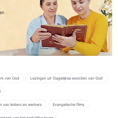
an
erk van God
Lezingen uit ‘Dagelijkse woorden van God’
d
n van leiders en werkers
Evangelische films
nissen van het kerkelijke leven