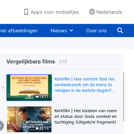
Apps voor mobieltjes
Nederlands
van afbeeldingen
Nieuws
Over ons
Vergelijkbare films
1
/
10
Kerkfilm | Hoe verricht God het
oordeelswerk om de mens te
reinigen in de laatste dagen?
(Uitgelicht fragment)
14:11
Kerkfilm | Het loslaten van roem
en status door Gods oordeel en
tuchtiging (Uitgelicht fragment)
45:14