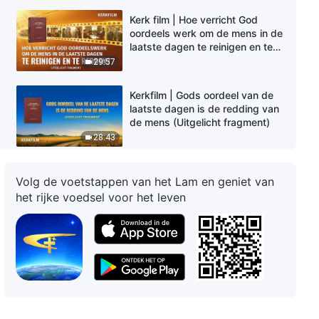
Kerk film | Hoe verricht God
oordeels werk om de mens in de
laatste dagen te reinigen en te
redden? (Uitgelicht fragment)
29:57
Kerkfilm | Gods oordeel van de
laatste dagen is de redding van
de mens (Uitgelicht fragment)
28:43
Kerkfilm | Hoe voert God het
Volg de voetstappen van het Lam en geniet van
oordeelswerk van de laatste
het rijke voedsel voor het leven
dagen uit om de mensheid te
reinigen? (Uitgelicht fragment)
34:24
Kerkfilm | Hoe verricht God het
oordeelswerk van de laatste
dagen? (Uitgelicht fragment)
17:40