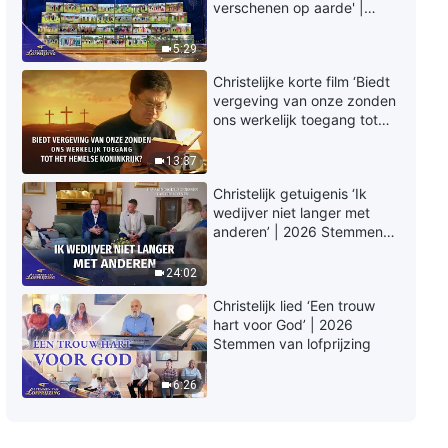
verschenen op aarde' |
2026 Stemmen van
lofprijzing
5:29
Christelijke korte film ‘Biedt
vergeving van onze zonden
ons werkelijk toegang tot
het hemelse koninkrijk?’
13:37
Christelijk getuigenis ‘Ik
wedijver niet langer met
anderen’ | 2026 Stemmen
van lofprijzing
24:02
Christelijk lied ‘Een trouw
hart voor God’ | 2026
Stemmen van lofprijzing
6:26