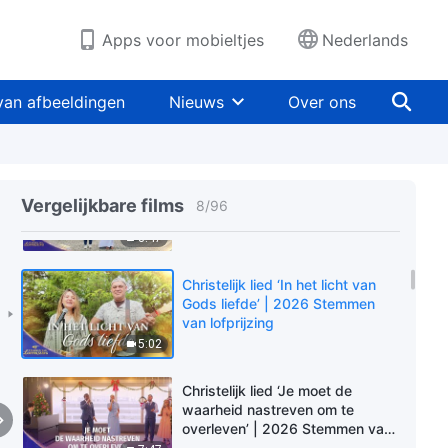
Stemmen van lofprijzing
6:53
Apps voor mobieltjes
Nederlands
Christelijk lied ‘Hoe moeten
mensen hun misverstanden over
van afbeeldingen
Nieuws
Over ons
God oplossen?’ | 2026 Stemmen
van lofprijzing
5:40
Christelijk lied ‘Gods woorden
zijn allemaal de waarheid’ | 2026
Vergelijkbare films
8
/
96
Stemmen van lofprijzing
3:47
Christelijk lied ‘In het licht van
Gods liefde’ | 2026 Stemmen
van lofprijzing
5:02
Christelijk lied ‘Je moet de
waarheid nastreven om te
overleven’ | 2026 Stemmen van
lofprijzing