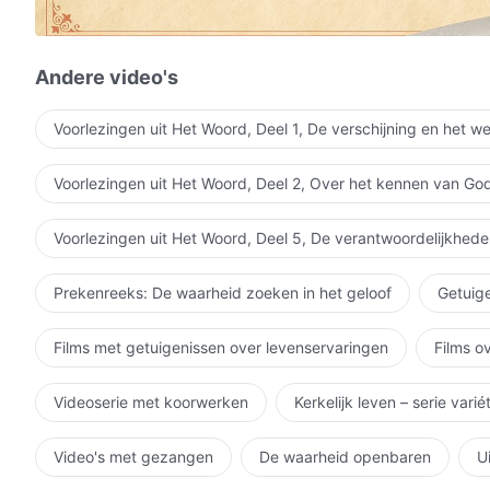
Ze vinden de moed om hun eigen zwakheid onder ogen
de kracht om op te staan na elke val,
Andere video's
en de vrede die alleen komt door de Schepper te kenn
Voorlezingen uit Het Woord, Deel 1, De verschijning en het w
In het licht van Gods liefde …
Voorlezingen uit Het Woord, Deel 2, Over het kennen van Go
In het licht van Gods liefde …
In het licht van Gods liefde …
Voorlezingen uit Het Woord, Deel 5, De verantwoordelijkhede
In het licht van Gods liefde …
Prekenreeks: De waarheid zoeken in het geloof
Getuige
Films met getuigenissen over levenservaringen
Films o
Videoserie met koorwerken
Kerkelijk leven – serie vari
Video's met gezangen
De waarheid openbaren
U