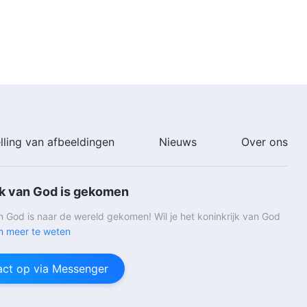
5:37
Christelijk lied ‘Groot is de
verdienste van het geloof in de
praktische God’ (Dutch
subtitles)
4:33
Christelijk lied ‘Gehoorzaam het
werk van de Geest om tot het
einde te volgen’ (Dutch
lling van afbeeldingen
Nieuws
Over ons
subtitles)
4:56
Christelijk lied ‘God zoekt je hart
jk van God is gekomen
en je geest’ (Dutch subtitles)
an God is naar de wereld gekomen! Wil je het koninkrijk van God
7:47
 meer te weten
Christelijk lied ‘Gods liefde voor
ct op via Messenger
de mensheid is waarachtig en
echt’ (Dutch subtitles)
3:32