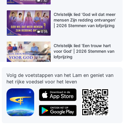
7:47
Christelijk lied ‘God wil dat meer
mensen Zijn redding ontvangen’
| 2026 Stemmen van lofprijzing
4:36
Christelijk lied ‘Een trouw hart
voor God’ | 2026 Stemmen van
lofprijzing
6:26
Volg de voetstappen van het Lam en geniet van
Christelijk lied ‘Ben je je bewust
het rijke voedsel voor het leven
van je missie?’ | 2026 Stemmen
van lofprijzing
6:11
Christelijk lied ‘Gods beloften
aan degenen die vervolmaakt
zijn’ (Dutch subtitles)
4:51