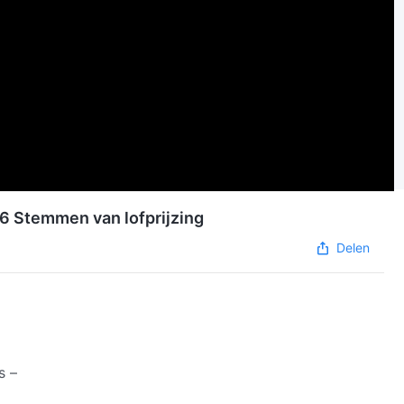
2026 Stemmen van lofprijzing
Delen
s –