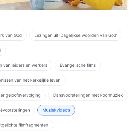
 te zien,
en.
erk van God
Lezingen uit ‘Dagelijkse woorden van God’
d
n van leiders en werkers
Evangelische films
nissen van het kerkelijke leven
ver geloofsvervolging
Dansvoorstellingen met koormuziek
étévoorstellingen
Muziekvideo’s
itgelichte filmfragmenten