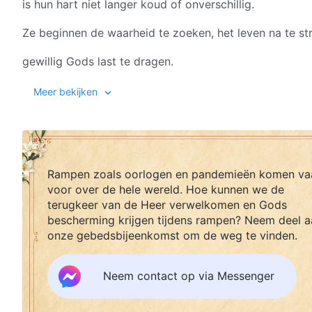
is hun hart niet langer koud of onverschillig.
Ze beginnen de waarheid te zoeken, het leven na te st
gewillig Gods last te dragen.
Ze beginnen de waarheid te zoeken, het leven na te st
Meer bekijken
gewillig Gods last te dragen.
In het licht van Gods liefde,
Rampen zoals oorlogen en pandemieën komen va
vinden ze de moed om hun eigen zwakheid onder ogen 
voor over de hele wereld. Hoe kunnen we de
de kracht om op te staan na elke val,
terugkeer van de Heer verwelkomen en Gods
bescherming krijgen tijdens rampen? Neem deel a
en de vrede die alleen komt door de Schepper te kenn
onze gebedsbijeenkomst om de weg te vinden.
II
Neem contact op via Messenger
In het licht van Gods liefde, vervaagt alle angst.