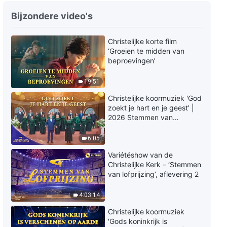
Christelijk lied ‘Gods liefde
Bijzondere video's
omsluit mijn hart’ (Dutch
subtitles)
Christelijke korte film
4:26
‘Groeien te midden van
beproevingen’
Christelijk lied ‘God in het vlees
is beter geschikt voor
19:51
reddingswerk’ (Dutch subtitles)
5:51
Christelijke koormuziek 'God
zoekt je hart en je geest' |
2026 Stemmen van
Christelijk lied ‘Gods liefde voor
lofprijzing
de mensheid is waarachtig en
6:05
echt’ (Dutch subtitles)
4:04
Variétéshow van de
Christelijke Kerk – ‘Stemmen
Christelijk lied ‘Wanneer de
van lofprijzing’, aflevering 2
Heilige Geest werkt met de
mens’ (Dutch subtitles)
4:03:14
5:02
Christelijke koormuziek
'Gods koninkrijk is