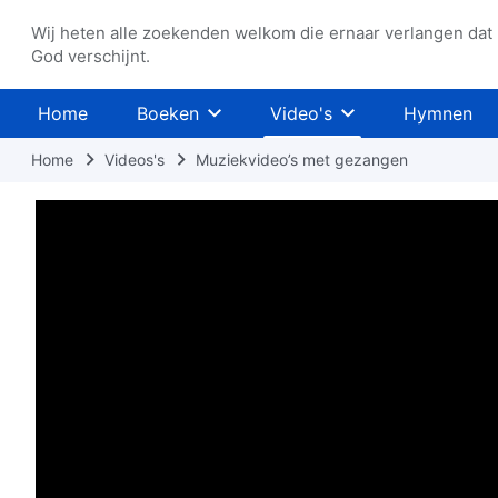
Wij heten alle zoekenden welkom die ernaar verlangen dat
God verschijnt.
Home
Boeken
Video's
Hymnen
Home
Videos's
Muziekvideo’s met gezangen