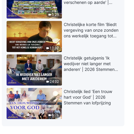
Christelijk lied ‘Vertrouw niet op
verschenen op aarde' |
verbeelding om Gods
2026 Stemmen van
verschijning te bepalen’ (Dutch
lofprijzing
5:29
subtitles)
3:15
Christelijke korte film ‘Biedt
vergeving van onze zonden
Christelijk lied ‘Waarom doe je zo
ons werkelijk toegang tot
uit de hoogte?’ (Dutch subtitles)
het hemelse koninkrijk?’
13:37
3:28
Christelijk getuigenis ‘Ik
wedijver niet langer met
Christelijk lied ‘Is de hele Bijbel
anderen’ | 2026 Stemmen
gegeven door Gods inspiratie?’
van lofprijzing
(Dutch subtitles)
24:02
3:29
Christelijk lied ‘Een trouw
Christelijk lied ‘Gods schapen
hart voor God’ | 2026
horen Zijn stem’ (Dutch
Stemmen van lofprijzing
subtitles)
5:45
6:26
Christelijk lied ‘Oordeel en
tuchtiging openbaren Gods