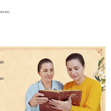
reven,
reven,
ak
te zien,
an
en.