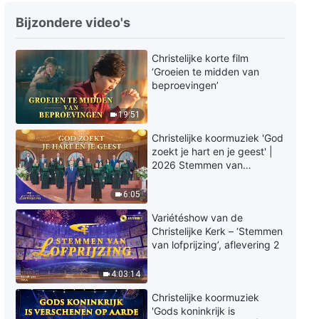
Uitspraken van Christus ‘Gods
Bijzondere video's
uitspraken aan het hele
universum: De zestiende
Christelijke korte film
uitspraak’
12:30
‘Groeien te midden van
beproevingen’
Gods woorden ‘Gods uitspraken
aan het hele universum: De
19:51
achttiende uitspraak’
16:55
Christelijke koormuziek 'God
zoekt je hart en je geest' |
2026 Stemmen van
Gods woorden ‘Gods uitspraken
lofprijzing
aan het hele universum: De
6:05
negentiende uitspraak’
15:31
Variétéshow van de
Christelijke Kerk – ‘Stemmen
Gods woorden ‘Gods uitspraken
van lofprijzing’, aflevering 2
aan het hele universum: De
twintigste uitspraak’
4:03:14
14:27
Christelijke koormuziek
'Gods koninkrijk is