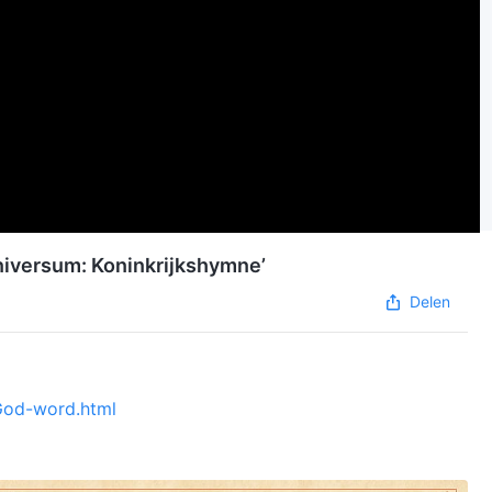
iversum: Koninkrijkshymne‌’
Delen
-God-word.html