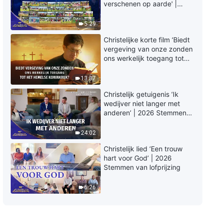
Gods woorden ‘Gods uitspraken
verschenen op aarde' |
aan het hele universum: De
2026 Stemmen van
eenentwintigste uitspraak’
lofprijzing
5:29
14:43
Christelijke korte film ‘Biedt
vergeving van onze zonden
Gods woorden ‘Gods uitspraken
ons werkelijk toegang tot
aan het hele universum: De
het hemelse koninkrijk?’
tweeëntwintigste uitspraak’
13:37
15:03
Christelijk getuigenis ‘Ik
wedijver niet langer met
Gods woorden | ‘Gods woorden
anderen’ | 2026 Stemmen
aan het gehele universum :
van lofprijzing
Verheug jullie, alle volken!’
24:02
5:46
Christelijk lied ‘Een trouw
Gods woorden ‘Gods uitspraken
hart voor God’ | 2026
aan het hele universum: De
Stemmen van lofprijzing
zesentwintigste uitspraak’
13:29
6:26
Gods woorden ‘Gods uitspraken
aan het hele universum: De