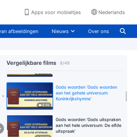
achtste uitspraak’
12:31
Apps voor mobieltjes
Nederlands
Uitspraken van Christus ‘Gods
uitspraken aan het hele
van afbeeldingen
Nieuws
Over ons
universum: De negende
uitspraak’
15:08
Gods woorden ‘Gods uitspraken
aan het hele universum: De
Vergelijkbare films
8
/
49
tiende uitspraak’
14:46
Gods woorden ‘Gods woorden
aan het gehele universum:
Koninkrijkshymne‌’
8:06
Gods woorden ‘Gods uitspraken
aan het hele universum: De elfde
uitspraak’