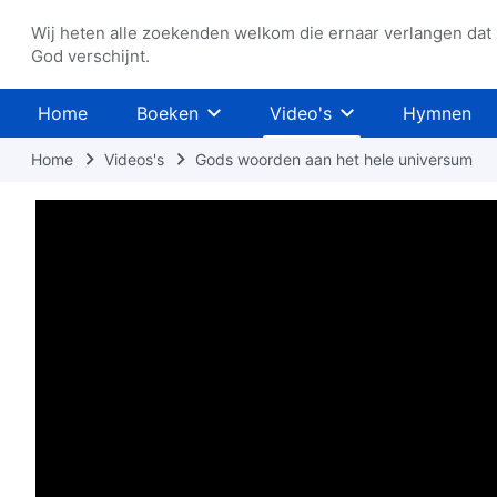
Wij heten alle zoekenden welkom die ernaar verlangen dat
God verschijnt.
Home
Boeken
Video's
Hymnen
Home
Videos's
Gods woorden aan het hele universum