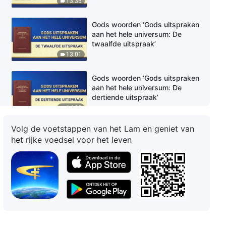
13:35
Gods woorden ‘Gods uitspraken
aan het hele universum: De
twaalfde uitspraak’
13:01
Gods woorden ‘Gods uitspraken
aan het hele universum: De
dertiende uitspraak’
14:08
Volg de voetstappen van het Lam en geniet van
Gods woorden ‘Gods uitspraken
het rijke voedsel voor het leven
aan het hele universum: De
veertiende uitspraak’
12:55
Gods woorden ‘Gods uitspraken
aan het hele universum: De
vijftiende uitspraak’
17:02