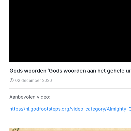
Gods woorden ‘Gods woorden aan het gehele un
02 december 2020
Aanbevolen video:
https://nl.godfootsteps.org/video-category/Almighty