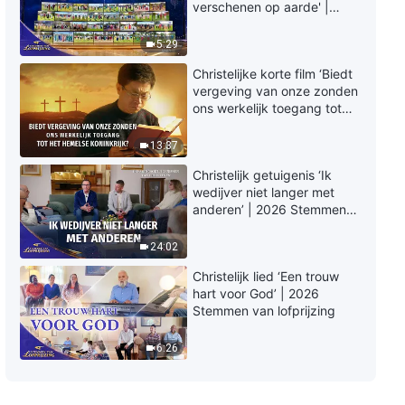
Christelijke dans ‘Christus’
verschenen op aarde' |
koninkrijk is verwezenlijkt onder
2026 Stemmen van
de mensen’ | Nederlandse
lofprijzing
5:29
Ondertiteling
3:20
Christelijke korte film ‘Biedt
vergeving van onze zonden
Christelijk lied 2018 ‘Zij die God
ons werkelijk toegang tot
oprecht liefhebben zijn allen
het hemelse koninkrijk?’
eerlijke mensen’ Kinderdans
13:37
3:39
Christelijk getuigenis ‘Ik
wedijver niet langer met
anderen’ | 2026 Stemmen
van lofprijzing
24:02
Christelijk lied ‘Een trouw
hart voor God’ | 2026
Stemmen van lofprijzing
6:26