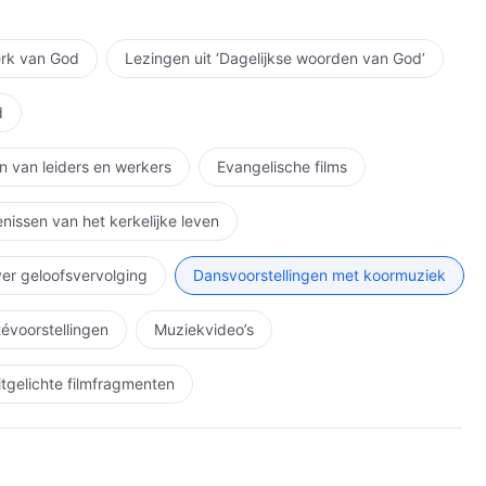
ing en het werk van God, God is de bron van het leven van de mens
erk van God
Lezingen uit ‘Dagelijkse woorden van God’
d
n van leiders en werkers
Evangelische films
nissen van het kerkelijke leven
ver geloofsvervolging
Dansvoorstellingen met koormuziek
étévoorstellingen
Muziekvideo’s
itgelichte filmfragmenten