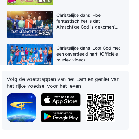
4:10
Christelijke dans ‘Hoe
fantastisch het is dat
Almachtige God is gekomen’
(Officiële muziek video)
6:25
Christelijke dans ‘Loof God met
een onverdeeld hart’ (Officiële
muziek video)
5:10
Volg de voetstappen van het Lam en geniet van
Christelijke dans ‘Vreugde in het
het rijke voedsel voor het leven
kerkelijk leven’
3:48
Christelijke dans ‘God heeft Zijn
glorie naar het oosten gebracht’
3:40