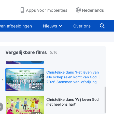
2026 Stemmen van lofprijzing
5:53
Apps voor mobieltjes
Nederlands
Christelijke dans ‘Heel Gods volk
prijst Almachtige God’ | 2026
van afbeeldingen
Nieuws
Over ons
Stemmen van lofprijzing
10:31
Christelijke dans ‘Het heelal
weerklinkt met lof voor God’ |
Vergelijkbare films
5
/
16
2026 Stemmen van lofprijzing
4:59
Christelijke dans ‘Het leven van
alle schepselen komt van God’ |
2026 Stemmen van lofprijzing
7:56
Christelijke dans ‘Wij loven God
met heel ons hart’