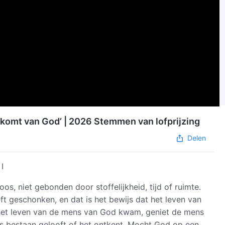
n komt van God’ | 2026 Stemmen van lofprijzing
Delen
I
s, niet gebonden door stoffelijkheid, tijd of ruimte.
ft geschonken, en dat is het bewijs dat het leven van
het leven van de mens van God kwam, geniet de mens
ods bestaan gelooft of het ontkent. Mocht God op een