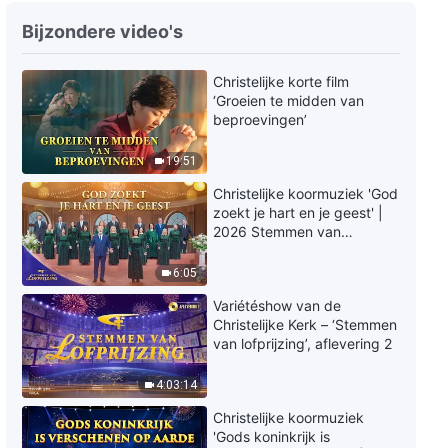
Christelijke dans ‘De betekenis
Bijzondere video's
van Gods verschijning’ |
Nederlandse Ondertiteling
Christelijke korte film
8:32
‘Groeien te midden van
beproevingen’
Christelijk lied ‘Bied God een
oprecht hart aan’ | Dans video
19:51
3:14
Christelijke koormuziek 'God
zoekt je hart en je geest' |
2026 Stemmen van
Christelijk lied ‘Zij die oprecht
lofprijzing
van God houden, zijn allen
6:05
eerlijke mensen’ Kinderdans
6:06
Variétéshow van de
Christelijke Kerk – ‘Stemmen
Christelijk lied ‘De Mensenzoon
van lofprijzing’, aflevering 2
is verschenen’ Kinderdans
4:03:14
3:42
Christelijke koormuziek
'Gods koninkrijk is