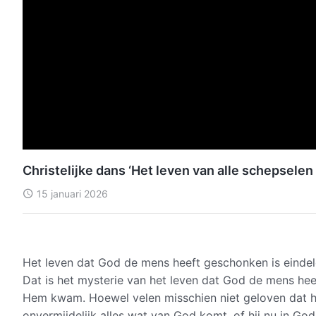
Christelijke dans ‘Het leven van alle schepsele
15 januari 2026
Het leven dat God de mens heeft geschonken is eindeloo
Dat is het mysterie van het leven dat God de mens hee
Hem kwam. Hoewel velen misschien niet geloven dat 
onvermijdelijk alles wat van God komt, of hij nu in G