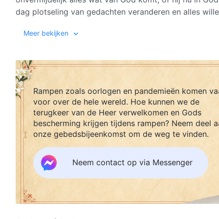
dag plotseling van gedachten veranderen en alles wille
Hij heeft gegeven terug willen nemen, dan zal alles o
Meer bekijken
God gebruikt Zijn leven om alle dingen te voorzien, zo
juiste orde met Zijn macht en gezag. Dit is een feit da
onbegrijpelijke feiten zijn precies de uiting en een ge
Rampen zoals oorlogen en pandemieën komen va
geheim vertellen: de grootsheid van het leven van God 
voor over de hele wereld. Hoe kunnen we de
terugkeer van de Heer verwelkomen en Gods
enig schepsel. Zo is het nu, zo was het in het verleden 
bescherming krijgen tijdens rampen? Neem deel a
onze gebedsbijeenkomst om de weg te vinden.
Het tweede geheim dat Ik zal delen is dit: de levensbr
Neem contact op via Messenger
ze ook zijn in levensvorm of structuur, en wat voor s
tegen het door God bepaalde levenspad keren. Hoe dan
zonder Gods zorg, bescherming en voorziening kan de
was dat hij het zou ontvangen, hoe ijverig hij het ook
levensvoorziening van God verliest de mens de waarde 