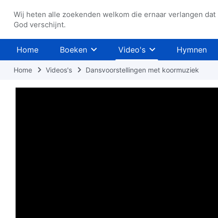
Wij heten alle zoekenden welkom die ernaar verlangen dat
God verschijnt.
Home
Boeken
Video's
Hymnen
Home
Videos's
Dansvoorstellingen met koormuziek