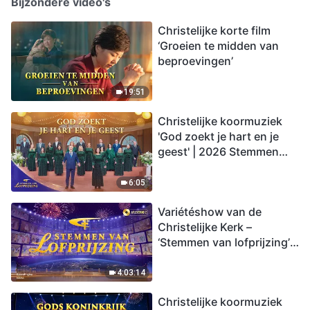
Bijzondere video's
Christelijke korte film
‘Groeien te midden van
beproevingen’
19:51
Christelijke koormuziek
'God zoekt je hart en je
geest' | 2026 Stemmen
van lofprijzing
6:05
Variétéshow van de
Christelijke Kerk –
‘Stemmen van lofprijzing’,
aflevering 2
4:03:14
Christelijke koormuziek