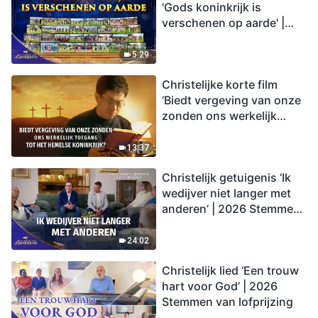
'Gods koninkrijk is
verschenen op aarde' |
2026 Stemmen van
lofprijzing
5:29
Christelijke korte film
‘Biedt vergeving van onze
zonden ons werkelijk
toegang tot het hemelse
koninkrijk?’
13:37
Christelijk getuigenis ‘Ik
wedijver niet langer met
anderen’ | 2026 Stemmen
van lofprijzing
24:02
Christelijk lied ‘Een trouw
hart voor God’ | 2026
Stemmen van lofprijzing