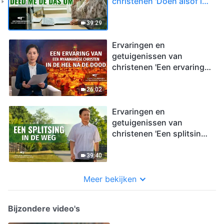
christenen 'Doen alsof ik
het begreep deed me de
das om'
39:29
Ervaringen en
getuigenissen van
christenen 'Een ervaring
van een Myanmarese
christen in de hel na de
26:02
dood'
Ervaringen en
getuigenissen van
christenen 'Een splitsing
in de weg'
39:40
Meer bekijken
Bijzondere video's