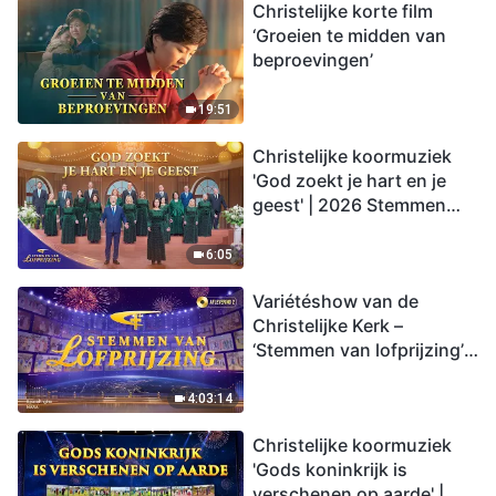
Christelijke korte film
‘Groeien te midden van
beproevingen’
19:51
Christelijke koormuziek
'God zoekt je hart en je
geest' | 2026 Stemmen
van lofprijzing
6:05
Variétéshow van de
Christelijke Kerk –
‘Stemmen van lofprijzing’,
aflevering 2
4:03:14
Christelijke koormuziek
'Gods koninkrijk is
verschenen op aarde' |