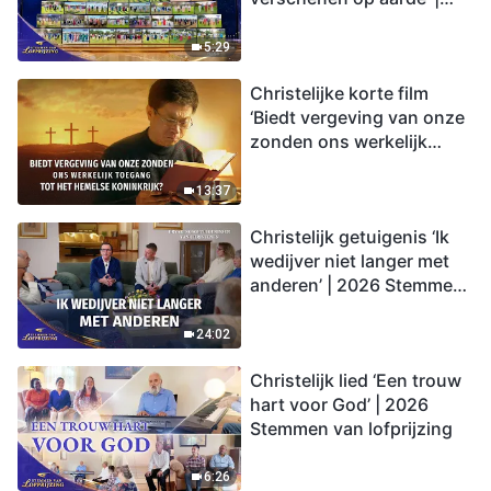
2026 Stemmen van
lofprijzing
5:29
Christelijke korte film
‘Biedt vergeving van onze
zonden ons werkelijk
toegang tot het hemelse
koninkrijk?’
13:37
Christelijk getuigenis ‘Ik
wedijver niet langer met
anderen’ | 2026 Stemmen
van lofprijzing
24:02
Christelijk lied ‘Een trouw
hart voor God’ | 2026
Stemmen van lofprijzing
6:26