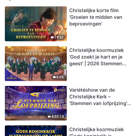
Christelijke korte film
‘Groeien te midden van
beproevingen’
19:51
Christelijke koormuziek
'God zoekt je hart en je
geest' | 2026 Stemmen
van lofprijzing
6:05
Variétéshow van de
Christelijke Kerk –
‘Stemmen van lofprijzing’,
aflevering 2
4:03:14
Christelijke koormuziek