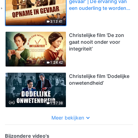
gevaar’ | De ervaring van
een ouderling te worden
opgenomen voor Gods
troon
3:13:41
Christelijke film ‘De zon
gaat nooit onder voor
integriteit’
1:24:42
Christelijke film ‘Dodelijke
onwetendheid’
1:37:38
Meer bekijken
Bijzondere video's