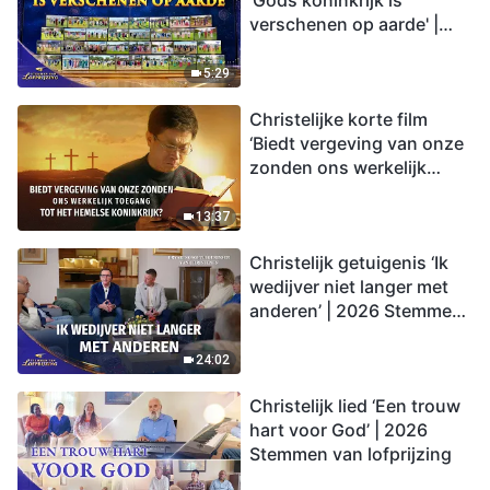
'Gods koninkrijk is
verschenen op aarde' |
2026 Stemmen van
lofprijzing
5:29
Christelijke korte film
‘Biedt vergeving van onze
zonden ons werkelijk
toegang tot het hemelse
koninkrijk?’
13:37
Christelijk getuigenis ‘Ik
wedijver niet langer met
anderen’ | 2026 Stemmen
van lofprijzing
24:02
Christelijk lied ‘Een trouw
hart voor God’ | 2026
Stemmen van lofprijzing