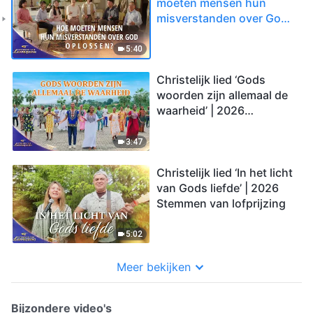
moeten mensen hun
misverstanden over God
oplossen?’ | 2026
Stemmen van lofprijzing
5:40
Christelijk lied ‘Gods
woorden zijn allemaal de
waarheid’ | 2026
Stemmen van lofprijzing
3:47
Christelijk lied ‘In het licht
van Gods liefde’ | 2026
Stemmen van lofprijzing
5:02
Meer bekijken
Bijzondere video's