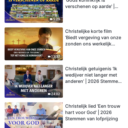
'Gods koninkrijk is
verschenen op aarde' |
2026 Stemmen van
lofprijzing
5:29
Christelijke korte film
‘Biedt vergeving van onze
zonden ons werkelijk
toegang tot het hemelse
koninkrijk?’
13:37
Christelijk getuigenis ‘Ik
wedijver niet langer met
anderen’ | 2026 Stemmen
van lofprijzing
24:02
Christelijk lied ‘Een trouw
hart voor God’ | 2026
Stemmen van lofprijzing