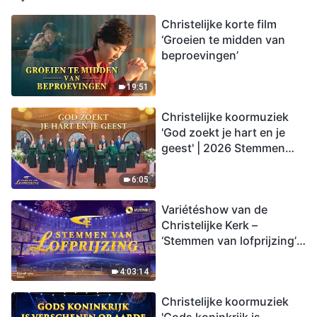
Christelijke korte film
‘Groeien te midden van
beproevingen’
19:51
Christelijke koormuziek
'God zoekt je hart en je
geest' | 2026 Stemmen
van lofprijzing
6:05
Variétéshow van de
Christelijke Kerk –
‘Stemmen van lofprijzing’,
aflevering 2
4:03:14
Christelijke koormuziek