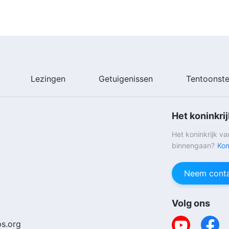
Lezingen
Getuigenissen
Tentoonste
Het koninkri
Het koninkrijk v
binnengaan?
Kom
Neem conta
Volg ons
s.org