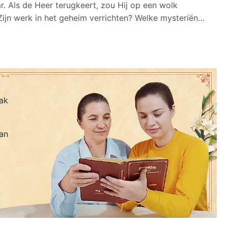
ar. Als de Heer terugkeert, zou Hij op een wolk
Zijn werk in het geheim verrichten? Welke mysteriën
er waarlijk is teruggekeerd, waarom zijn we dan niet
 van:
ssen Lin Bo’en en zijn collega’s en de predikers van
De
pen dat Almachtige God de terugkeer van de Heer Jezus
ijbelvertaling © 2004/2007 Nederlands
ak
an