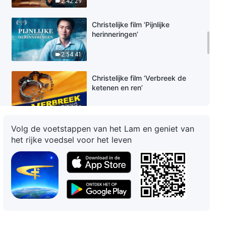
2:42:29
Christelijke film ‘Pijnlijke
herinneringen’
2:54:41
Christelijke film ‘Verbreek de
ketenen en ren’
2:34:22
Volg de voetstappen van het Lam en geniet van
Evangelie film met Nederlandse
het rijke voedsel voor het leven
ondertiteling ‘Mijn droom van het
hemelse koninkrijk’
2:32:42
Christelijke film ‘De stad zal
omvergeworpen worden’
2:39:00