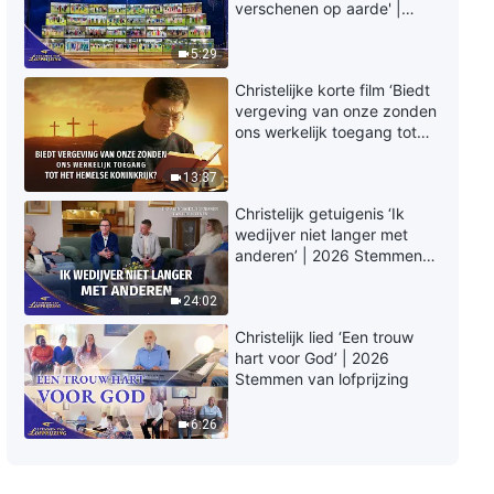
Christelijke film ‘Doorbreek de
verschenen op aarde' |
strik’ | Het bijwonen van het
2026 Stemmen van
feest met de Heer
lofprijzing
5:29
3:15:52
Christelijke korte film ‘Biedt
vergeving van onze zonden
Christelijke film ‘Verlangen’ | De
ons werkelijk toegang tot
Heer Jezus is al lang
het hemelse koninkrijk?’
wedergekeerd
13:37
2:12:04
Christelijk getuigenis ‘Ik
wedijver niet langer met
Christelijke film ‘Kind, kom terug
anderen’ | 2026 Stemmen
naar huis’ (Nederlandse
van lofprijzing
ondertiteling)
2:00:55
24:02
Christelijk lied ‘Een trouw
hart voor God’ | 2026
Stemmen van lofprijzing
6:26