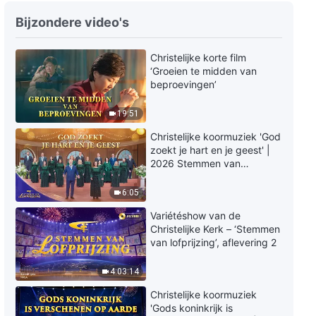
Christelijke film ‘Onthul het
Bijzondere video's
mysterie van de Bijbel’
Christelijke korte film
2:44:53
‘Groeien te midden van
beproevingen’
Christelijke film ‘Wachten’ | De
Heer Jezus is op ‘wolken’
19:51
gekomen
2:56:56
Christelijke koormuziek 'God
zoekt je hart en je geest' |
2026 Stemmen van
Christelijke film ‘Gods naam is
lofprijzing
veranderd?!’ | Het mysterie van
6:05
Gods naam onthuld
2:36:59
Variétéshow van de
Christelijke Kerk – ‘Stemmen
Christelijke video ‘Wie is weer
van lofprijzing’, aflevering 2
bezig God te kruisigen’ | De
farizeeën zijn opnieuw
4:03:14
verschenen
1:41:44
Christelijke koormuziek
'Gods koninkrijk is