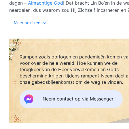
dagen –
Almachtige God
! Dat bracht Lin Bo’en in de w
neerdalen, dus waarom zou Hij Zichzelf incarneren en 
gaan er schuil achter de incarnatie van God? Als de He
Een deel van het materiaal uit deze video is afkomstig
Meer bekijken
opgenomen? … Er ontspint zich een heftige discussie tu
Kerk van Almachtige God
… Zullen ze eindelijk begrij
Sommige bijbelteksten zijn ontleend aan de Nieuwe B
is, de verschijning van God in het vlees?
Bijbelgenootschap.
www.debijbel.nl
Rampen zoals oorlogen en pandemieën komen va
voor over de hele wereld. Hoe kunnen we de
terugkeer van de Heer verwelkomen en Gods
bescherming krijgen tijdens rampen? Neem deel a
onze gebedsbijeenkomst om de weg te vinden.
Neem contact op via Messenger