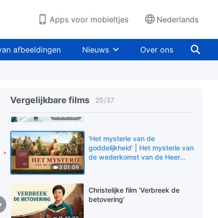
2:22:14
Apps voor mobieltjes
Nederlands
Gospel film ‘Gezegend zijn de
armen van geest’
van afbeeldingen
Nieuws
Over ons
2:36:10
Nederlandse gospel film ‘Geloof
in God’ | Wat is waar geloof in
Vergelijkbare films
25
/
37
God?
2:54:37
‘Het mysterie van de
goddelijkheid’ | Het mysterie van
de wederkomst van de Heer
Jezus onthullen
3:01:09
Christelijke film ‘Verbreek de
betovering’