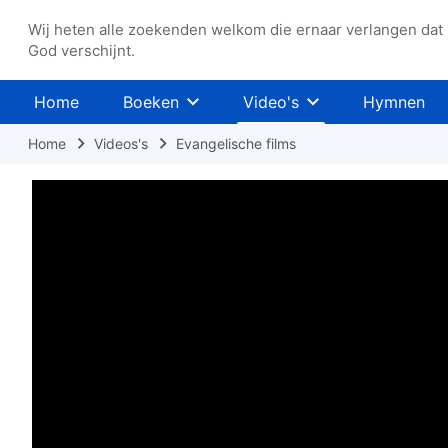
Wij heten alle zoekenden welkom die ernaar verlangen dat
God verschijnt.
Home
Boeken
Video's
Hymnen
Home
Videos's
Evangelische films