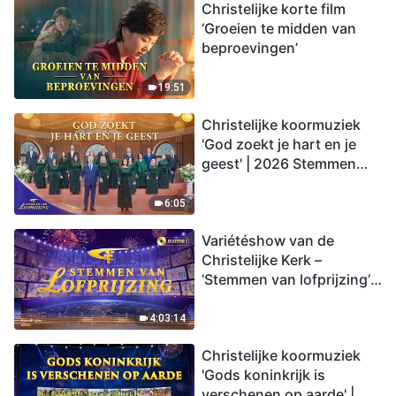
Christelijke korte film
‘Groeien te midden van
beproevingen’
19:51
Christelijke koormuziek
'God zoekt je hart en je
geest' | 2026 Stemmen
van lofprijzing
6:05
Variétéshow van de
Christelijke Kerk –
‘Stemmen van lofprijzing’,
aflevering 2
4:03:14
Christelijke koormuziek
'Gods koninkrijk is
verschenen op aarde' |