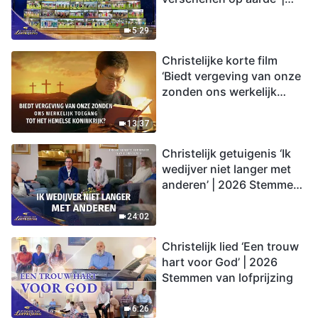
2026 Stemmen van
lofprijzing
5:29
Christelijke korte film
‘Biedt vergeving van onze
zonden ons werkelijk
toegang tot het hemelse
koninkrijk?’
13:37
Christelijk getuigenis ‘Ik
wedijver niet langer met
anderen’ | 2026 Stemmen
van lofprijzing
24:02
Christelijk lied ‘Een trouw
hart voor God’ | 2026
Stemmen van lofprijzing
6:26