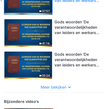
van leiders en werkers
(17)’ (Sectie vier)
37:57
Gods woorden ‘De
verantwoordelijkheden
van leiders en werkers
(17)’ (Sectie vijf)
41:16
Gods woorden ‘De
verantwoordelijkheden
van leiders en werkers
(19)’ (Sectie één)
50:24
Meer bekijken
Bijzondere video's