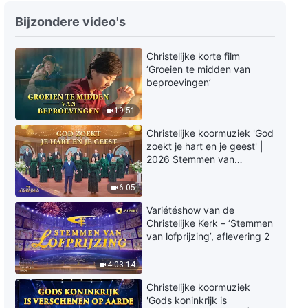
Bijzondere video's
Christelijke korte film
‘Groeien te midden van
beproevingen’
19:51
Christelijke koormuziek 'God
zoekt je hart en je geest' |
2026 Stemmen van
lofprijzing
6:05
Variétéshow van de
Christelijke Kerk – ‘Stemmen
van lofprijzing’, aflevering 2
4:03:14
Christelijke koormuziek
'Gods koninkrijk is