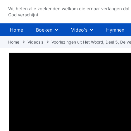
Wij heten alle zoekenden welkom die ernaar verlangen dat
God verschijnt.
Home
Boeken
Video's
Hymnen
Home
Videos's
Voorlezingen uit Het Woord, Deel 5, De v