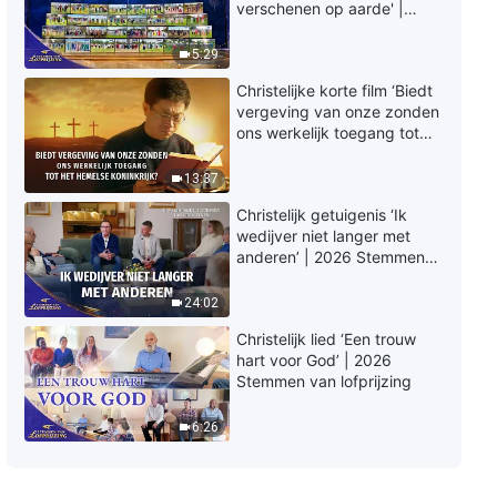
verschenen op aarde' |
2026 Stemmen van
lofprijzing
5:29
Christelijke korte film ‘Biedt
vergeving van onze zonden
ons werkelijk toegang tot
het hemelse koninkrijk?’
13:37
Christelijk getuigenis ‘Ik
wedijver niet langer met
anderen’ | 2026 Stemmen
van lofprijzing
24:02
Christelijk lied ‘Een trouw
hart voor God’ | 2026
Stemmen van lofprijzing
6:26