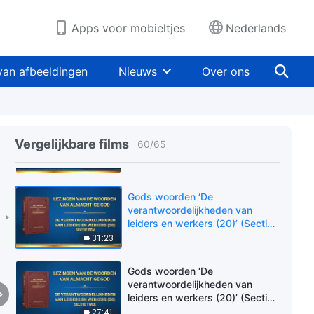
leiders en werkers (19)’ (Sectie
één)
50:24
Apps voor mobieltjes
Nederlands
Gods woorden ‘De
verantwoordelijkheden van
van afbeeldingen
Nieuws
Over ons
leiders en werkers (19)’ (Sectie
twee)
52:06
Gods woorden ‘De
verantwoordelijkheden van
Vergelijkbare films
60
/
65
leiders en werkers (19)’ (Sectie
drie)
52:12
Gods woorden ‘De
verantwoordelijkheden van
leiders en werkers (20)’ (Sectie
één)
31:23
Gods woorden ‘De
verantwoordelijkheden van
leiders en werkers (20)’ (Sectie
twee)
27:41