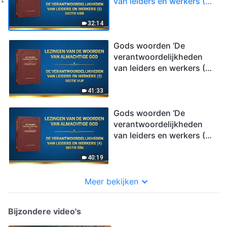
van leiders en werkers (3)’
(Sectie vier)
32:14
Gods woorden ‘De
verantwoordelijkheden
van leiders en werkers (3)’
(Sectie vijf)
41:33
Gods woorden ‘De
verantwoordelijkheden
van leiders en werkers (4)’
(Sectie één)
40:19
Meer bekijken
Bijzondere video's