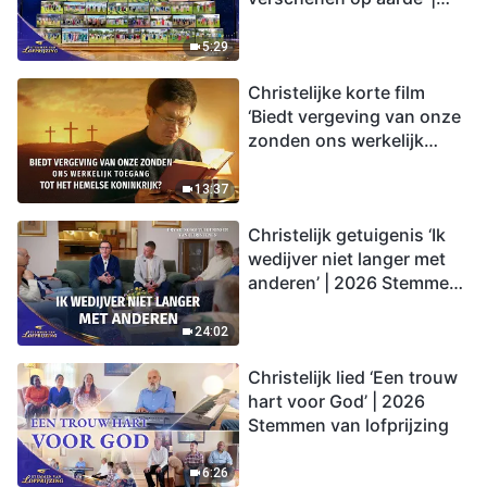
2026 Stemmen van
lofprijzing
5:29
Christelijke korte film
‘Biedt vergeving van onze
zonden ons werkelijk
toegang tot het hemelse
koninkrijk?’
13:37
Christelijk getuigenis ‘Ik
wedijver niet langer met
anderen’ | 2026 Stemmen
van lofprijzing
24:02
Christelijk lied ‘Een trouw
hart voor God’ | 2026
Stemmen van lofprijzing
6:26