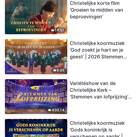
Christelijke korte film
‘Groeien te midden van
beproevingen’
19:51
Christelijke koormuziek
'God zoekt je hart en je
geest' | 2026 Stemmen
van lofprijzing
6:05
Variétéshow van de
Christelijke Kerk –
‘Stemmen van lofprijzing’,
aflevering 2
4:03:14
Christelijke koormuziek
'Gods koninkrijk is
verschenen op aarde' |