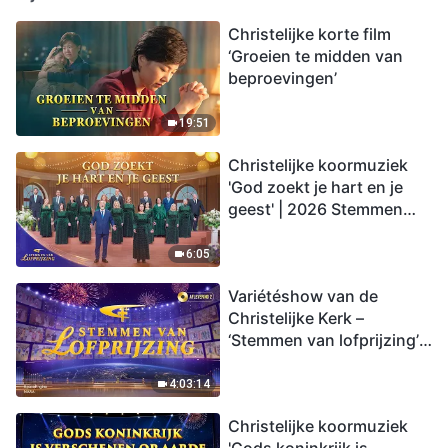
Christelijke korte film
‘Groeien te midden van
beproevingen’
19:51
Christelijke koormuziek
'God zoekt je hart en je
geest' | 2026 Stemmen
van lofprijzing
6:05
Variétéshow van de
Christelijke Kerk –
‘Stemmen van lofprijzing’,
aflevering 2
4:03:14
Christelijke koormuziek