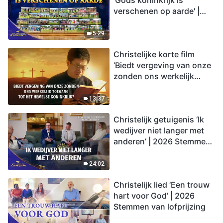
'Gods koninkrijk is
verschenen op aarde' |
2026 Stemmen van
lofprijzing
5:29
Christelijke korte film
‘Biedt vergeving van onze
zonden ons werkelijk
toegang tot het hemelse
koninkrijk?’
13:37
Christelijk getuigenis ‘Ik
wedijver niet langer met
anderen’ | 2026 Stemmen
van lofprijzing
24:02
Christelijk lied ‘Een trouw
hart voor God’ | 2026
Stemmen van lofprijzing