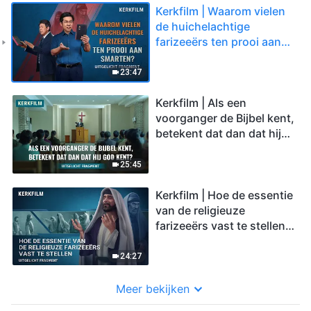
Kerkfilm | Waarom vielen
de huichelachtige
farizeeërs ten prooi aan
smarten? (Uitgelicht
fragment)
23:47
Kerkfilm | Als een
voorganger de Bijbel kent,
betekent dat dan dat hij
God kent? (Uitgelicht
fragment)
25:45
Kerkfilm | Hoe de essentie
van de religieuze
farizeeërs vast te stellen
(Uitgelicht fragment)
24:27
Meer bekijken