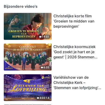
Bijzondere video's
Christelijke korte film
‘Groeien te midden van
beproevingen’
19:51
Christelijke koormuziek
'God zoekt je hart en je
geest' | 2026 Stemmen
van lofprijzing
6:05
Variétéshow van de
Christelijke Kerk –
‘Stemmen van lofprijzing’,
aflevering 2
4:03:14