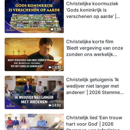
Christelijke koormuziek
'Gods koninkrijk is
verschenen op aarde' |
2026 Stemmen van
lofprijzing
5:29
Christelijke korte film
‘Biedt vergeving van onze
zonden ons werkelijk
toegang tot het hemelse
koninkrijk?’
13:37
Christelijk getuigenis ‘Ik
wedijver niet langer met
anderen’ | 2026 Stemmen
van lofprijzing
24:02
Christelijk lied ‘Een trouw
hart voor God’ | 2026