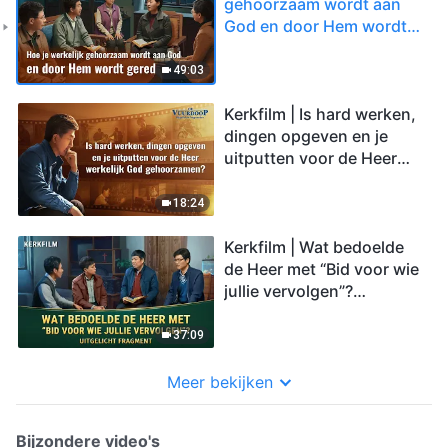
gehoorzaam wordt aan
God en door Hem wordt
gered (Uitgelicht
fragment)
49:03
Kerkfilm | Is hard werken,
dingen opgeven en je
uitputten voor de Heer
werkelijk God
gehoorzamen? (Uitgelicht
18:24
fragment)
Kerkfilm | Wat bedoelde
de Heer met “Bid voor wie
jullie vervolgen”?
(Uitgelicht fragment)
37:09
Meer bekijken
Bijzondere video's