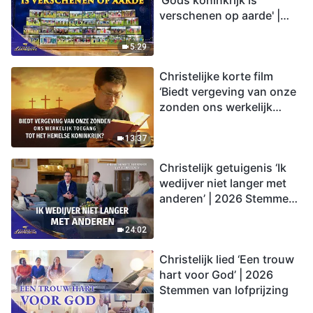
'Gods koninkrijk is
verschenen op aarde' |
2026 Stemmen van
lofprijzing
5:29
Christelijke korte film
‘Biedt vergeving van onze
zonden ons werkelijk
toegang tot het hemelse
koninkrijk?’
13:37
Christelijk getuigenis ‘Ik
wedijver niet langer met
anderen’ | 2026 Stemmen
van lofprijzing
24:02
Christelijk lied ‘Een trouw
hart voor God’ | 2026
Stemmen van lofprijzing