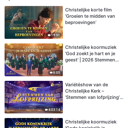
Christelijke korte film
‘Groeien te midden van
beproevingen’
19:51
Christelijke koormuziek
'God zoekt je hart en je
geest' | 2026 Stemmen
van lofprijzing
6:05
Variétéshow van de
Christelijke Kerk –
‘Stemmen van lofprijzing’,
aflevering 2
4:03:14
Christelijke koormuziek