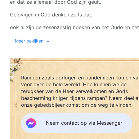
en dat ze allemaal door God zijn geuit.
Gelovigen in God denken zelfs dat,
ook al zijn de zesenzestig boeken van het Oude en h
ze allemaal door Gods inspiratie zijn gegeven
Meer bekijken
en een verslag vormen van de uitspraken van de Heilig
Dit is het onjuiste begrip van de kant van de mens,
Rampen zoals oorlogen en pandemieën komen va
en het komt niet helemaal overeen met de feiten.
voor over de hele wereld. Hoe kunnen we de
Behalve de profetie boeken is het grootste deel van 
terugkeer van de Heer verwelkomen en Gods
bescherming krijgen tijdens rampen? Neem deel a
in feite geschiedkundige verslaglegging.
onze gebedsbijeenkomst om de weg te vinden.
Sommige brieven uit het Nieuwe Testament komen voor
Neem contact op via Messenger
en sommigen uit de verlichting door de Heilige Geest.