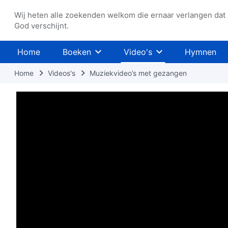
Wij heten alle zoekenden welkom die ernaar verlangen dat
God verschijnt.
Home
Boeken
Video's
Hymnen
Home
Videos's
Muziekvideo’s met gezangen