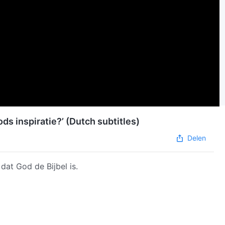
ods inspiratie?’ (Dutch subtitles)
Delen
at God de Bijbel is.