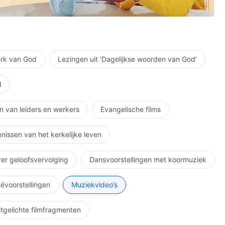
astering
ng en de brieven van een mens
kerken behandelen!
erk van God
Lezingen uit ‘Dagelijkse woorden van God’
t het werk van een mens,
d
 de Heilige Geest,
n van leiders en werkers
Evangelische films
 de broeders en zusters van de kerken.
nissen van het kerkelijke leven
aren gesproken –
ver geloofsvervolging
Dansvoorstellingen met koormuziek
étévoorstellingen
Muziekvideo’s
enen zag die Johannes aanschouwd had.
itgelichte filmfragmenten