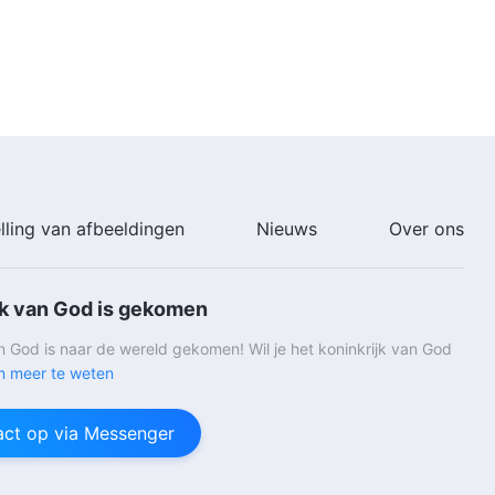
7:44
Christelijk lied ‘Draag meer last
om gemakkelijker vervolmaakt te
worden door God’ (Dutch
subtitles)
4:18
Christelijk lied ‘De identiteit en
positie van God Zelf’ (Dutch
subtitles)
lling van afbeeldingen
Nieuws
Over ons
5:21
jk van God is gekomen
an God is naar de wereld gekomen! Wil je het koninkrijk van God
 meer te weten
ct op via Messenger