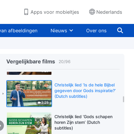
mens’ (Dutch subtitles)
5:02
Apps voor mobieltjes
Nederlands
Christelijk lied ‘Vertrouw niet op
verbeelding om Gods
van afbeeldingen
Nieuws
Over ons
verschijning te bepalen’ (Dutch
subtitles)
3:15
Christelijk lied ‘Waarom doe je zo
uit de hoogte?’ (Dutch subtitles)
Vergelijkbare films
20
/
96
3:28
Christelijk lied ‘Is de hele Bijbel
gegeven door Gods inspiratie?’
(Dutch subtitles)
3:29
Christelijk lied ‘Gods schapen
horen Zijn stem’ (Dutch
subtitles)