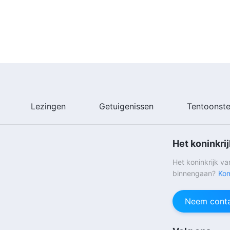
Lezingen
Getuigenissen
Tentoonste
Het koninkri
Het koninkrijk v
binnengaan?
Kom
Neem conta