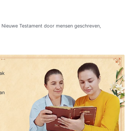
et Nieuwe Testament door mensen geschreven,
e Geest.
ak
het Oude Testament
an
t uit ervaringen van mensen,