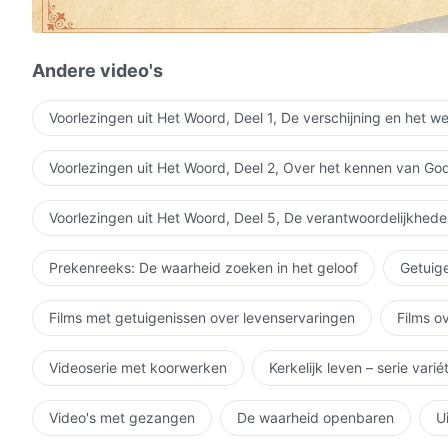
Het is een kolossaal misverstand en een enorme godsl
wanneer mensen het verslag van een menselijke ervari
Andere video's
als het gesproken woord van de Heilige Geest aan de 
Voorlezingen uit Het Woord, Deel 1, De verschijning en het w
De brieven van Paulus bijvoorbeeld, vloeiden voort ui
Voorlezingen uit Het Woord, Deel 2, Over het kennen van Go
ze waren allemaal het resultaat van de verlichting door
en ze waren voor de kerken geschreven,
Voorlezingen uit Het Woord, Deel 5, De verantwoordelijkhede
het waren aansporende en bemoedigende woorden voor
Prekenreeks: De waarheid zoeken in het geloof
Getuige
Het waren geen woorden die door de Heilige Geest w
Films met getuigenissen over levenservaringen
Films o
Paulus kon niet namens de Heilige Geest spreken.
Videoserie met koorwerken
Kerkelijk leven – serie vari
Ook was hij geen profeet, laat staan dat hij de visio
Zijn brieven waren voor de kerken in die tijd.
Video's met gezangen
De waarheid openbaren
U