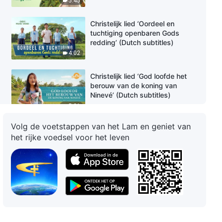
5:45
Christelijk lied ‘Oordeel en
tuchtiging openbaren Gods
redding’ (Dutch subtitles)
4:02
Christelijk lied ‘God loofde het
berouw van de koning van
Ninevé’ (Dutch subtitles)
5:21
Volg de voetstappen van het Lam en geniet van
Christelijk lied ‘De geïncarneerde
het rijke voedsel voor het leven
God van de laatste dagen
vervolmaakt de mens met
woorden’
4:17
Christelijk lied ‘Wie de Bijbel
gebruikt om God te veroordelen,
is een farizeeër’ (Dutch
subtitles)
3:20