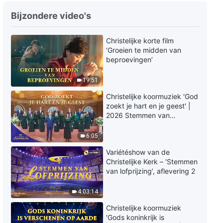
Christelijk lied ‘We zijn
Bijzondere video's
opgenomen voor de troon’
(Dutch subtitles)
Christelijke korte film
5:37
‘Groeien te midden van
beproevingen’
Christelijk lied ‘Groot is de
verdienste van het geloof in de
19:51
praktische God’ (Dutch
subtitles)
4:33
Christelijke koormuziek 'God
zoekt je hart en je geest' |
2026 Stemmen van
Christelijk lied ‘Gehoorzaam het
lofprijzing
werk van de Geest om tot het
einde te volgen’ (Dutch
6:05
subtitles)
4:56
Variétéshow van de
Christelijke Kerk – ‘Stemmen
Christelijk lied ‘God zoekt je hart
van lofprijzing’, aflevering 2
en je geest’ (Dutch subtitles)
4:03:14
7:47
Christelijke koormuziek
'Gods koninkrijk is