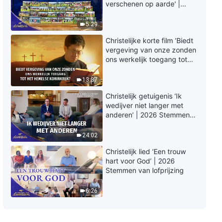
Christelijk lied ‘Gods liefde voor
verschenen op aarde' |
de mensheid is waarachtig en
2026 Stemmen van
echt’ (Dutch subtitles)
lofprijzing
5:29
3:32
Christelijke korte film ‘Biedt
vergeving van onze zonden
Christelijk lied ‘Tijd’ (Dutch
ons werkelijk toegang tot
subtitles)
het hemelse koninkrijk?’
13:37
4:21
Christelijk getuigenis ‘Ik
wedijver niet langer met
Christelijk lied ‘Lijden vult de
anderen’ | 2026 Stemmen
dagen zonder God’ (Dutch
van lofprijzing
subtitles)
4:31
24:02
Christelijk lied ‘Een trouw
Christelijk lied ‘Zij, die het woord
hart voor God’ | 2026
van God koesteren, zijn
Stemmen van lofprijzing
gezegend’ (Dutch subtitles)
4:09
6:26
Christelijk lied ‘God zal de
betekenis van Zijn schepping