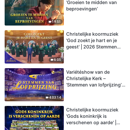
‘Groeien te midden van
beproevingen’
19:51
Christelijke koormuziek
'God zoekt je hart en je
geest' | 2026 Stemmen
van lofprijzing
6:05
Variétéshow van de
Christelijke Kerk –
‘Stemmen van lofprijzing’,
aflevering 2
4:03:14
Christelijke koormuziek
'Gods koninkrijk is
verschenen op aarde' |
2026 Stemmen van