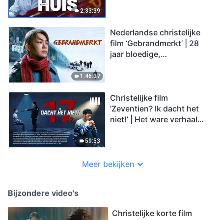
2:33:39
Nederlandse christelijke
film ‘Gebrandmerkt’ | 28
jaar bloedige,
hartverscheurende
vervolging door de CCP
1:46:37
Christelijke film
‘Zeventien? Ik dacht het
niet!’ | Het ware verhaal
van een vervolgd christen
59:53
Meer bekijken
Bijzondere video's
Christelijke korte film