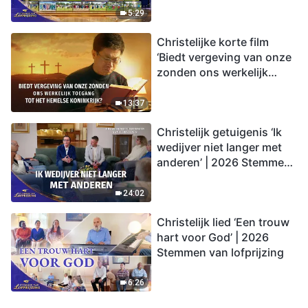
lofprijzing
5:29
Christelijke korte film
‘Biedt vergeving van onze
zonden ons werkelijk
toegang tot het hemelse
koninkrijk?’
13:37
Christelijk getuigenis ‘Ik
wedijver niet langer met
anderen’ | 2026 Stemmen
van lofprijzing
24:02
Christelijk lied ‘Een trouw
hart voor God’ | 2026
Stemmen van lofprijzing
6:26