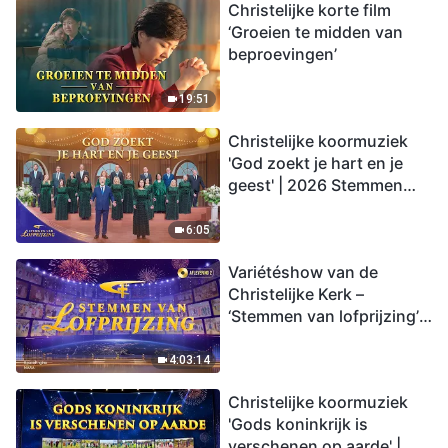
Christelijke korte film
‘Groeien te midden van
beproevingen’
19:51
Christelijke koormuziek
'God zoekt je hart en je
geest' | 2026 Stemmen
van lofprijzing
6:05
Variétéshow van de
Christelijke Kerk –
‘Stemmen van lofprijzing’,
aflevering 2
4:03:14
Christelijke koormuziek
'Gods koninkrijk is
verschenen op aarde' |