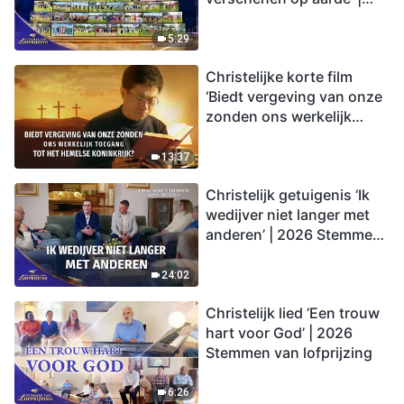
2026 Stemmen van
lofprijzing
5:29
Christelijke korte film
‘Biedt vergeving van onze
zonden ons werkelijk
toegang tot het hemelse
koninkrijk?’
13:37
Christelijk getuigenis ‘Ik
wedijver niet langer met
anderen’ | 2026 Stemmen
van lofprijzing
24:02
Christelijk lied ‘Een trouw
hart voor God’ | 2026
Stemmen van lofprijzing
6:26