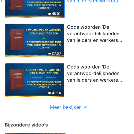
van leiders en werkers
(17)’ (Sectie drie)
48:01
Gods woorden ‘De
verantwoordelijkheden
van leiders en werkers
(17)’ (Sectie vier)
37:57
Gods woorden ‘De
verantwoordelijkheden
van leiders en werkers
(17)’ (Sectie vijf)
41:16
Meer bekijken
Bijzondere video's