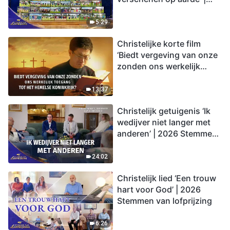
2026 Stemmen van
lofprijzing
5:29
Christelijke korte film
‘Biedt vergeving van onze
zonden ons werkelijk
toegang tot het hemelse
koninkrijk?’
13:37
Christelijk getuigenis ‘Ik
wedijver niet langer met
anderen’ | 2026 Stemmen
van lofprijzing
24:02
Christelijk lied ‘Een trouw
hart voor God’ | 2026
Stemmen van lofprijzing
6:26