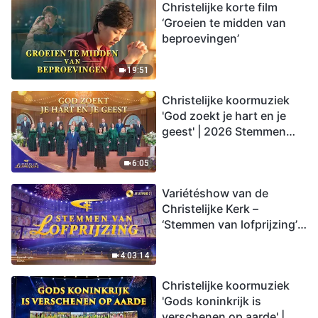
Christelijke korte film
‘Groeien te midden van
beproevingen’
19:51
Christelijke koormuziek
'God zoekt je hart en je
geest' | 2026 Stemmen
van lofprijzing
6:05
Variétéshow van de
Christelijke Kerk –
‘Stemmen van lofprijzing’,
aflevering 2
4:03:14
Christelijke koormuziek
'Gods koninkrijk is
verschenen op aarde' |