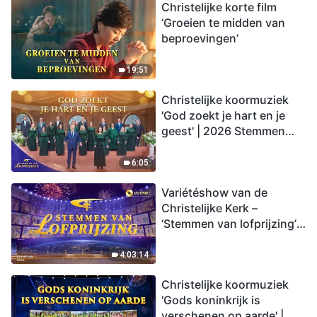
Christelijke korte film
‘Groeien te midden van
beproevingen’
19:51
Christelijke koormuziek
'God zoekt je hart en je
geest' | 2026 Stemmen
van lofprijzing
6:05
Variétéshow van de
Christelijke Kerk –
‘Stemmen van lofprijzing’,
aflevering 2
4:03:14
Christelijke koormuziek
'Gods koninkrijk is
verschenen op aarde' |