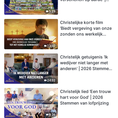
2026 Stemmen van
lofprijzing
5:29
Christelijke korte film
‘Biedt vergeving van onze
zonden ons werkelijk
toegang tot het hemelse
koninkrijk?’
13:37
Christelijk getuigenis ‘Ik
wedijver niet langer met
anderen’ | 2026 Stemmen
van lofprijzing
24:02
Christelijk lied ‘Een trouw
hart voor God’ | 2026
Stemmen van lofprijzing
6:26