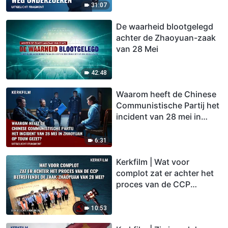
(Uitgelicht fragment)
31:07
De waarheid blootgelegd
achter de Zhaoyuan-zaak
van 28 Mei
42:48
Waarom heeft de Chinese
Communistische Partij het
incident van 28 mei in
Zhaoyuan op touw gezet?
6:31
Kerkfilm | Wat voor
complot zat er achter het
proces van de CCP
betreffende de zaak-
Zhaoyuan van 28 Mei?
10:53
(Uitgelicht fragment)