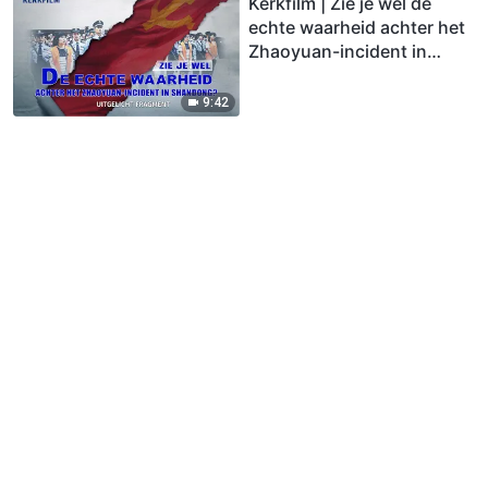
Kerkfilm | Zie je wel de
echte waarheid achter het
Zhaoyuan-incident in
Shandong? (Uitgelicht
fragment)
9:42