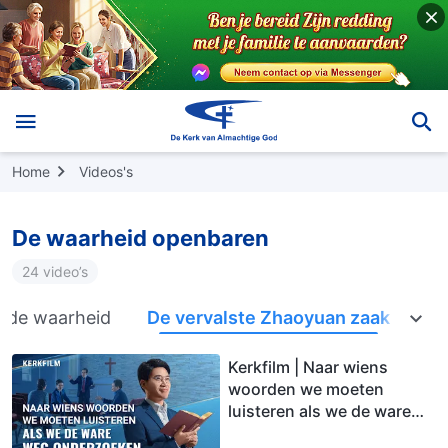
Home
Videos's
De waarheid openbaren
24 video’s
p de waarheid
De vervalste Zhaoyuan zaak
Kerkfilm | Naar wiens
woorden we moeten
luisteren als we de ware
weg onderzoeken