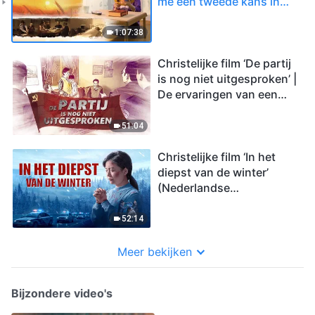
me een tweede kans in
het leven gegund
1:07:38
Christelijke film ‘De partij
is nog niet uitgesproken’ |
De ervaringen van een
vervolgd christen
51:04
Christelijke film ‘In het
diepst van de winter’
(Nederlandse
ondertiteling)
52:14
Meer bekijken
Bijzondere video's