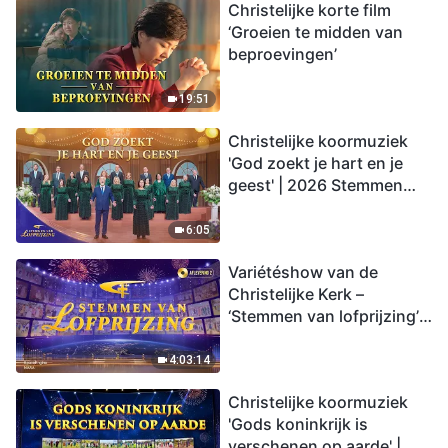
Christelijke korte film
‘Groeien te midden van
beproevingen’
19:51
Christelijke koormuziek
'God zoekt je hart en je
geest' | 2026 Stemmen
van lofprijzing
6:05
Variétéshow van de
Christelijke Kerk –
‘Stemmen van lofprijzing’,
aflevering 2
4:03:14
Christelijke koormuziek
'Gods koninkrijk is
verschenen op aarde' |