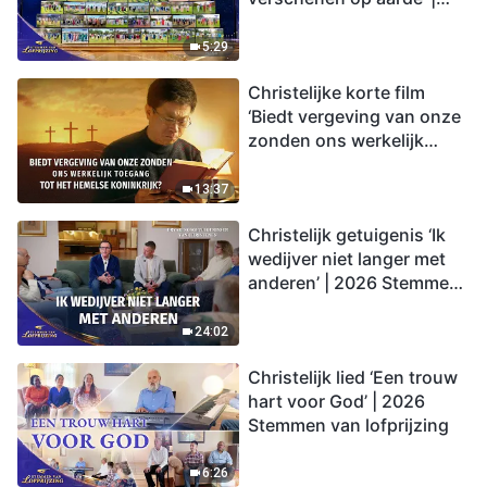
2026 Stemmen van
lofprijzing
5:29
Christelijke korte film
‘Biedt vergeving van onze
zonden ons werkelijk
toegang tot het hemelse
koninkrijk?’
13:37
Christelijk getuigenis ‘Ik
wedijver niet langer met
anderen’ | 2026 Stemmen
van lofprijzing
24:02
Christelijk lied ‘Een trouw
hart voor God’ | 2026
Stemmen van lofprijzing
6:26