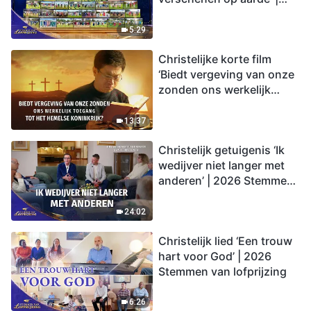
2026 Stemmen van
lofprijzing
5:29
Christelijke korte film
‘Biedt vergeving van onze
zonden ons werkelijk
toegang tot het hemelse
koninkrijk?’
13:37
Christelijk getuigenis ‘Ik
wedijver niet langer met
anderen’ | 2026 Stemmen
van lofprijzing
24:02
Christelijk lied ‘Een trouw
hart voor God’ | 2026
Stemmen van lofprijzing
6:26