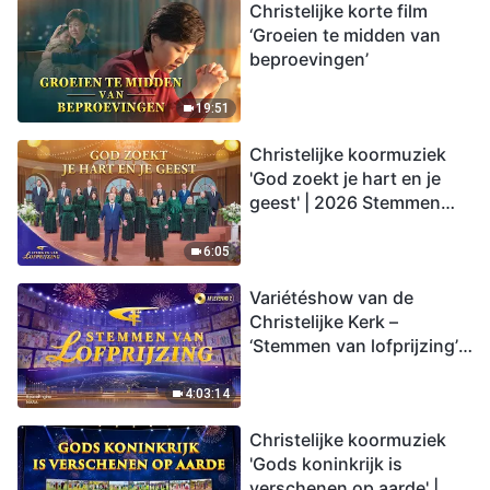
Christelijke korte film
‘Groeien te midden van
beproevingen’
19:51
Christelijke koormuziek
'God zoekt je hart en je
geest' | 2026 Stemmen
van lofprijzing
6:05
Variétéshow van de
Christelijke Kerk –
‘Stemmen van lofprijzing’,
aflevering 2
4:03:14
Christelijke koormuziek
'Gods koninkrijk is
verschenen op aarde' |