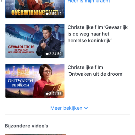
Heer is mijn kracht
2:59:12
Christelijke film ‘Gevaarlijk
is de weg naar het
hemelse koninkrijk’
2:24:59
Christelijke film
‘Ontwaken uit de droom’
2:41:38
Meer bekijken
Bijzondere video's