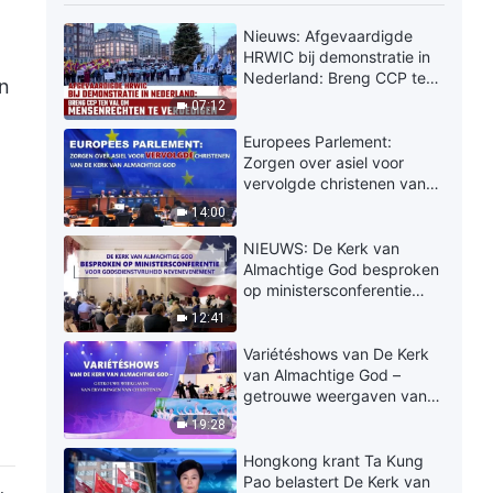
Nieuws: Afgevaardigde
HRWIC bij demonstratie in
Nederland: Breng CCP ten
en
val om mensenrechten te
07:12
verdedigen
Europees Parlement:
Zorgen over asiel voor
vervolgde christenen van
De Kerk van Almachtige
14:00
God
NIEUWS: De Kerk van
Almachtige God besproken
op ministersconferentie
voor godsdienstvrijheid
12:41
nevenevenement
Variétéshows van De Kerk
van Almachtige God –
getrouwe weergaven van
ervaringen van christenen
19:28
Hongkong krant Ta Kung
Pao belastert De Kerk van