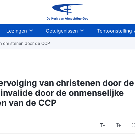
Lezingen
Getuigenissen
Tentoonstelling 
an christenen door de CCP
vervolging van christenen door de
t invalide door de onmenselijke
en van de CCP