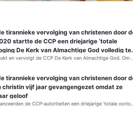
de tirannieke vervolging van christenen door d
2020 startte de CCP een driejarige ‘totale
poging De Kerk van Almachtige God volledig te
drukt en vervolgt de CCP De Kerk van Almachtige God. Om 
ietigen en uit te roeien, belegde de...
de tirannieke vervolging van christenen door d
en christin vijf jaar gevangengezet omdat ze
aar geloof
anceerden de CCP-autoriteiten een driejarige ‘totale oorlog
htige God volledig uit te roeien. In...