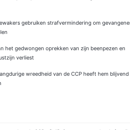
r; bewakers gebruiken strafvermindering om gevangen
len
aan het gedwongen oprekken van zijn beenpezen en
tzijn verliest
e langdurige wreedheid van de CCP heeft hem blijvend
n