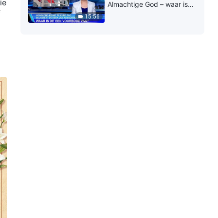
ie
Almachtige God – waar is
f
dit een voorbode van?
15:56