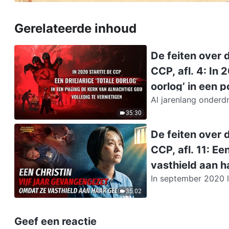
Gerelateerde inhoud
De feiten over 
CCP, afl. 4: In 
oorlog’ in een 
Al jarenlang onder
vernietigen.
Kerk volledig te vern
35:30
De feiten over 
CCP, afl. 11: E
vasthield aan h
In september 2020 l
om De Kerk van Almac
35:02
Geef een reactie