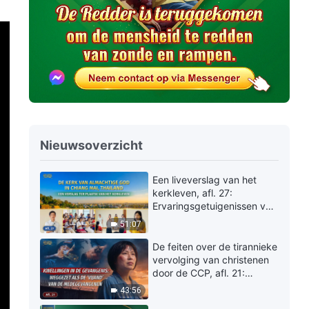
Nieuwsoverzicht
Een liveverslag van het
kerkleven, afl. 27:
Ervaringsgetuigenissen van
De Kerk van Almachtige
51:07
God in Chiang Mai,
Thailand: Het oordeel
De feiten over de tirannieke
ervaren is zo kostbaar
vervolging van christenen
door de CCP, afl. 21:
Kwellingen in de
43:56
gevangenis: weggezet als