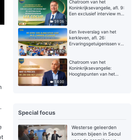
de ‘vijand’ van de
Chatroom van het
medegevangenen
Koninkrijksevangelie, afl. 9:
Een exclusief interview met
de Australische
59:06
bedrijfseigenaar Lee Cocup
Een liveverslag van het
kerkleven, afl. 26:
Ervaringsgetuigenissen van
De Kerk van Almachtige
51:52
God in El Carmen, Ecuador:
Eindelijk een weg
Chatroom van het
gevonden om van zonde
Koninkrijksevangelie:
gereinigd te worden
Hoogtepunten van het
exclusieve interview | Wat
14:00
is precies de zin van het
n
leven?
.
Special focus
e
Westerse geleerden
komen bijeen in Seoul
ot