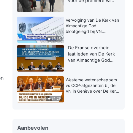
voor de première van
de fototentoonstelling
van De Kerk van
Almachtige God
Vervolging van De Kerk van
Almachtige God
blootgelegd bij VN.
Waarom vervolgt de CCP
18:15
religies?
.
De Franse overheid
laat leden van De Kerk
van Almachtige God
deporteren en is zo
medeplichtig aan
en
vervolging – Eric Roux
Westerse wetenschappers
vs CCP-afgezanten bij de
VN in Genève over De Kerk
van Almachtige God
31:29
Aanbevolen