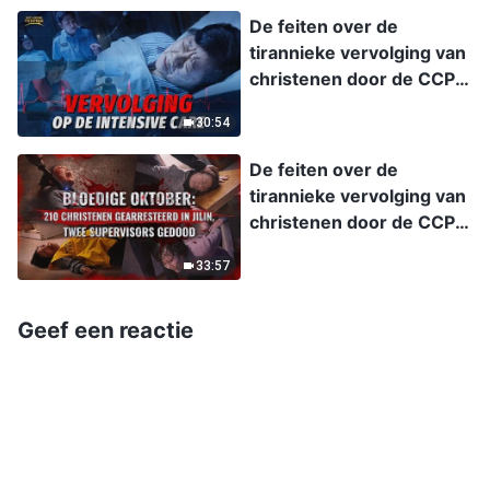
oorlog’ in een poging De
De feiten over de
Kerk van Almachtige God
tirannieke vervolging van
volledig te vernietigen.
christenen door de CCP,
afl. 10: Exclusief
30:54
interview met een ernstig
zieke christen:
De feiten over de
Vervolging op de
tirannieke vervolging van
intensive care
christenen door de CCP,
afl. 9: Bloedige oktober:
33:57
210 christenen
gearresteerd in Jilin,
twee supervisors gedood
Geef een reactie