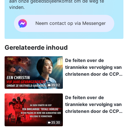
aan onze gebedsbijeenkomst om de weg te
vinden.
Neem contact op via Messenger
Gerelateerde inhoud
De feiten over de
tirannieke vervolging van
christenen door de CCP,
afl. 11: Een christin vijf
35:02
jaar gevangengezet
omdat ze vasthield aan
De feiten over de
haar geloof
tirannieke vervolging van
christenen door de CCP,
afl. 4: In 2020 startte de
35:30
CCP een driejarige ‘totale