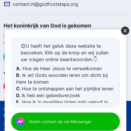
contact.nl@godfootsteps.org
Het koninkrijk van God is gekomen
Het koninkrijk van God is naar de wereld gekomen! Wil je het
koninkrijk van God binnengaan?
Kom meer te weten
😊U heeft het geluk deze website te
bezoeken. Klik op de knop en wij zullen
Neem contact op via Messenger
uw vragen online beantwoorden.👇
A.
Hoe de Heer Jezus te verwelkomen
Volg ons
B.
Ik wil Gods woorden leren om dicht bij
Hem te komen
C.
Hoe te ontsnappen aan het pijnlijke leven
D.
Ik heb een gebedsverzoek
E.
Hoe ik in moeilijke tijden mijn geloof in
God kan vergroten
Gebruiksvoorwaarden
Privacybeleid
Credits
Cookiebeleid
Neem contact op via Messenger
Copyright © 2026
De Kerk van Almachtige God
. Alle
rechten voorbehouden.