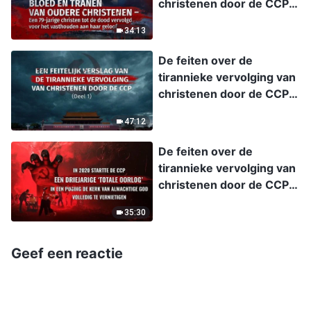
christenen door de CCP,
afl. 6: Bloed en tranen
34:13
van oudere christenen –
Een 79-jarige christen tot
De feiten over de
de dood vervolgd voor
tirannieke vervolging van
het vasthouden aan haar
christenen door de CCP,
geloof
afl. 1: Een feitelijk verslag
47:12
van de tirannieke
vervolging van christenen
De feiten over de
door de CCP (Deel 1)
tirannieke vervolging van
christenen door de CCP,
afl. 4: In 2020 startte de
35:30
CCP een driejarige ‘totale
oorlog’ in een poging De
Kerk van Almachtige God
Geef een reactie
volledig te vernietigen.