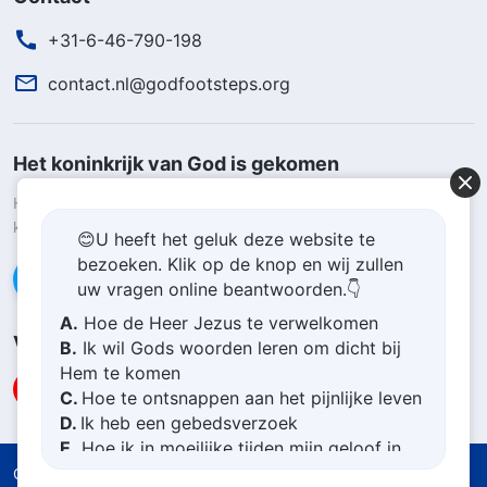
+31-6-46-790-198
contact.nl@godfootsteps.org
Het koninkrijk van God is gekomen
Het koninkrijk van God is naar de wereld gekomen! Wil je het
koninkrijk van God binnengaan?
Kom meer te weten
😊U heeft het geluk deze website te
bezoeken. Klik op de knop en wij zullen
Neem contact op via Messenger
uw vragen online beantwoorden.👇
A.
Hoe de Heer Jezus te verwelkomen
Volg ons
B.
Ik wil Gods woorden leren om dicht bij
Hem te komen
C.
Hoe te ontsnappen aan het pijnlijke leven
D.
Ik heb een gebedsverzoek
E.
Hoe ik in moeilijke tijden mijn geloof in
God kan vergroten
Gebruiksvoorwaarden
Privacybeleid
Credits