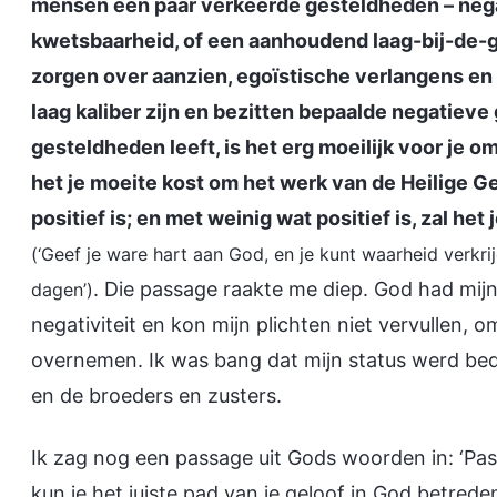
mensen een paar verkeerde gesteldheden – negat
kwetsbaarheid, of een aanhoudend laag-bij-de-gr
zorgen over aanzien, egoïstische verlangens en 
laag kaliber zijn en bezitten bepaalde negatiev
gesteldheden leeft, is het erg moeilijk voor je 
het je moeite kost om het werk van de Heilige Gee
positief is; en met weinig wat positief is, zal he
(‘Geef je ware hart aan God, en je kunt waarheid verkri
. Die passage raakte me diep. God had mijn
dagen’)
negativiteit en kon mijn plichten niet vervullen, 
overnemen. Ik was bang dat mijn status werd b
en de broeders en zusters.
Ik zag nog een passage uit Gods woorden in: ‘Pas 
kun je het juiste pad van je geloof in God betreden