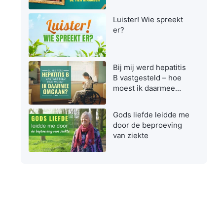
maagden zijn bij het
ontvangen van de
Luister! Wie spreekt
Heer
er?
Bij mij werd hepatitis
B vastgesteld – hoe
moest ik daarmee
omgaan?
Gods liefde leidde me
door de beproeving
van ziekte