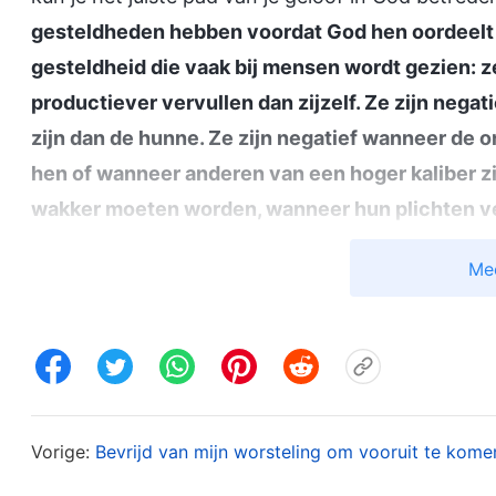
gesteldheden hebben voordat God hen oordeelt e
gesteldheid die vaak bij mensen wordt gezien: z
productiever vervullen dan zijzelf. Ze zijn neg
zijn dan de hunne. Ze zijn negatief wanneer de 
hen of wanneer anderen van een hoger kaliber zi
wakker moeten worden, wanneer hun plichten ver
zich een beetje moedeloos voelen. Wat er ook geb
Me
dat er een probleem zit in mensen: ze kunnen de
ontevreden met alles wat God doet. Bovendien bre
Waarom zou God op zulke mensen blijven reager
doof zijn voor rede? Hij werpt hen terzijde en ne
wel of niet gelooft, is aan jou; als je werkelijk ge
Vorige:
Bevrijd van mijn worsteling om vooruit te kome
niet gelooft, niet streeft, dan zul je dat niet. Go
een is van het accepteren van de waarheid en va