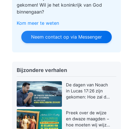
gekomen! Wil je het koninkrijk van God
binnengaan?
Kom meer te weten
Neem contact op via Messenger
Bijzondere verhalen
De dagen van Noach
in Lucas 17:26 zijn
gekomen: Hoe zal de
Zoon des mensen
verschijnen en
Preek over de wijze
werken?
en dwaze maagden −
hoe moeten wij wijze