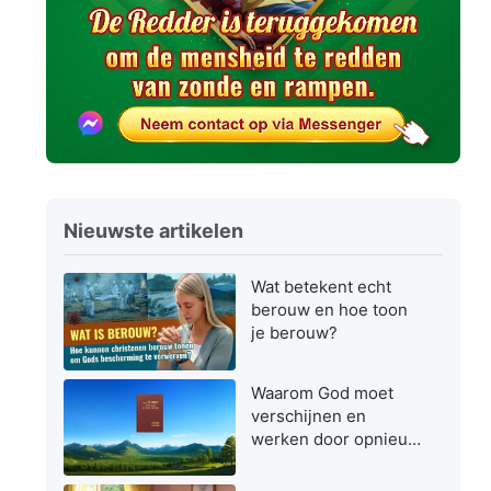
Nieuwste artikelen
Wat betekent echt
berouw en hoe toon
je berouw?
Waarom God moet
verschijnen en
werken door opnieuw
vlees te worden in de
laatste dagen