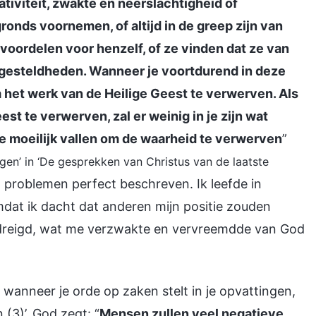
iviteit, zwakte en neerslachtigheid of
onds voornemen, of altijd in de greep zijn van
voordelen voor henzelf, of ze vinden dat ze van
e gesteldheden. Wanneer je voortdurend in deze
om het werk van de Heilige Geest te verwerven. Als
st te verwerven, zal er weinig in je zijn wat
t je moeilijk vallen om de waarheid te verwerven
”
jgen’ in ‘De gesprekken van Christus van de laatste
 problemen perfect beschreven. Ik leefde in
omdat ik dacht dat anderen mijn positie zouden
edreigd, wat me verzwakte en vervreemdde van God
wanneer je orde op zaken stelt in je opvattingen,
 (3)’. God zegt: “
Mensen zullen veel negatieve