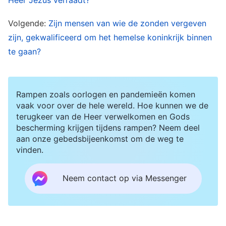
valse christussen en valse profeten de waarheid
niet hebben, en de verschillende kwade geesten
Volgende:
Zijn mensen van wie de zonden vergeven
zijn, gekwalificeerd om het hemelse koninkrijk binnen
evenmin. Kunnen degenen zonder de waarheid
te gaan?
de waarheid uitdrukken? Dat kunnen ze absoluut
niet. Valse christussen en valse profeten zijn
allemaal mensen die door kwade geesten
Rampen zoals oorlogen en pandemieën komen
bezeten zijn; ze komen van Satan, dus ze
vaak voor over de hele wereld. Hoe kunnen we de
terugkeer van de Heer verwelkomen en Gods
hebben de waarheid niet en kunnen de waarheid
bescherming krijgen tijdens rampen? Neem deel
niet uitdrukken. Waar vertrouwen valse
aan onze gebedsbijeenkomst om de weg te
vinden.
christussen dan op om mensen te misleiden?
Ten eerste vertrouwen ze op het spreken van
Neem contact op via Messenger
valse profetieën; ten tweede op het verspreiden
van dwaalleren en drogredenen; ten derde het
vertrouwen op het werk van kwade geesten, het