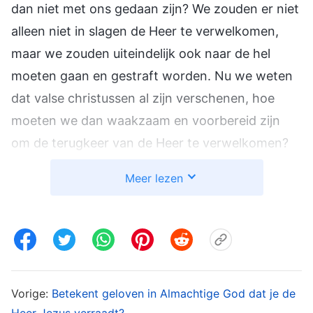
dan niet met ons gedaan zijn? We zouden er niet
alleen niet in slagen de Heer te verwelkomen,
maar we zouden uiteindelijk ook naar de hel
moeten gaan en gestraft worden. Nu we weten
dat valse christussen al zijn verschenen, hoe
moeten we dan waakzaam en voorbereid zijn
om de terugkeer van de Heer te verwelkomen?
Hoe moeten we de ware Christus van valse
Meer lezen
christussen onderscheiden? Ten eerste moeten
we leren onderscheiden wat de waarheid precies
is en wie de waarheid kan uitdrukken. Als we dit
eenmaal duidelijk zien, zal het gemakkelijk voor
ons zijn om de ware Christus van valse
Vorige:
Betekent geloven in Almachtige God dat je de
christussen te onderscheiden. Dit komt omdat
Heer Jezus verraadt?