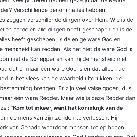
den. Veel profeten hebben gezegd dat de Redder
edder? Verschillende denominaties hebben
gies zeggen verschillende dingen over Hem. Wie is de
l en aarde en alle dingen heeft geschapen en is de
alles heeft geschapen, is de enige ware God en
de mensheid kan redden. Als het niet de ware God is
soon niet de Schepper en kan hij de mensheid niet
oud dat er maar één ware God is en dat alleen de
od in het vlees kan de waarheid uitdrukken, de
bestemming brengen. Er zijn veel valse goden, dus
s maar één ware Redder. Maar wie is deze Redder dan
ei: “
Kom tot inkeer, want het koninkrijk van de
d om de mens van zijn zonden te verlossen. Hij
dperk van Genade waardoor mensen tot op heden