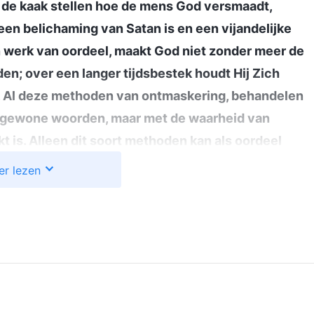
n de kaak stellen hoe de mens God versmaadt,
n belichaming van Satan is en een vijandelijke
 werk van oordeel, maakt God niet zonder meer de
en; over een langer tijdsbestek houdt Hij Zich
. Al deze methoden van ontmaskering, behandelen
 gewone woorden, maar met de waarheid van
 is. Alleen dit soort methoden kan als oordeel
soort oordeel kan de mens onderworpen worden en
er lezen
 en daarenboven ware kennis van God vergaren.
egrip van de mens van het ware gezicht van God en
 het werk van oordeel vergaart de mens veel begrip
k, en over de mysteriën die onbegrijpelijk voor hem
tie herkennen en kennen en de wortels van zijn
 de mens ontdekken. Deze resultaten worden