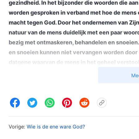
gezindheid. In het bijzonder die woorden die aa
worden gesproken in verband met hoe de mens ee
macht tegen God. Door het ondernemen van Zijn
natuur van de mens duidelijk met een paar woord
bezig met ontmaskeren, behandelen en snoeien
en snoeien kunnen niet vervangen worden door
datgene waarvan de mens in het geheel verstookt
worden beschouwd; alleen door middel van dit 
Me
grondig ten aanzien van God overtuigd worden,
Wat het werk van oordeel teweegbrengt is het b
de waarheid over zijn eigen opstandigheid. Door
over de wil van God, over het doel van Gods wer
zijn. Het laat de mens ook zijn verdorven essen
Vorige:
Wie is de ene ware God?
verdorvenheid, alsmede de afstotelijkheid van