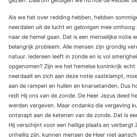
gezien. Daarom getuigen we nu hoe de Redder de
Als we het over redding hebben, hebben sommig
neerdalen uit de lucht en gelovigen mee omhoog
naar de hemel gaan. Dat is een menselijke notie en
belangrijk probleem. Alle mensen zijn grondig v
natuur. Iedereen leeft in zonde en is vol smerig
opgenomen? Zijn we het hemelse koninkrijk echt 
neerdaalt en zich aan deze notie vastklampt, moet 
aan de rampen en huilen en knarsetanden. Dus ho
redt Hij ons van de zonde. De Heer Jezus deed h
werden vergeven. Maar ondanks die vergeving ku
ontsnapt aan de ketenen van de zonde. Dat is een 
Hij verschijnt voor een heilige plaats en verberg
onheilig zijn, kunnen mensen de Heer niet aansc