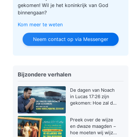
gekomen! Wil je het koninkrijk van God
binnengaan?
Kom meer te weten
Neem contact op via Messenger
Bijzondere verhalen
De dagen van Noach
in Lucas 17:26 zijn
gekomen: Hoe zal de
Zoon des mensen
verschijnen en
Preek over de wijze
werken?
en dwaze maagden −
hoe moeten wij wijze