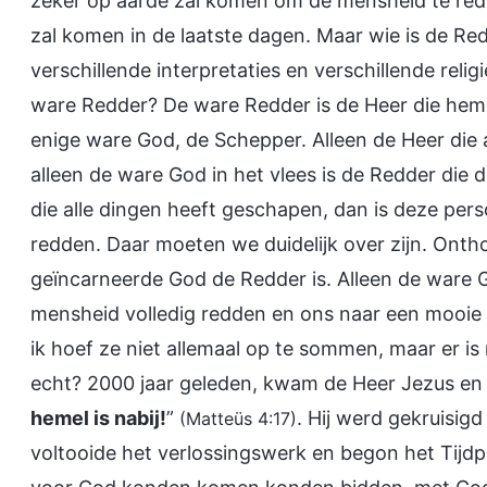
zeker op aarde zal komen om de mensheid te red
zal komen in de laatste dagen. Maar wie is de R
verschillende interpretaties en verschillende reli
ware Redder? De ware Redder is de Heer die heme
enige ware God, de Schepper. Alleen de Heer die 
alleen de ware God in het vlees is de Redder die 
die alle dingen heeft geschapen, dan is deze per
redden. Daar moeten we duidelijk over zijn. Onth
geïncarneerde God de Redder is. Alleen de ware G
mensheid volledig redden en ons naar een mooie 
ik hoef ze niet allemaal op te sommen, maar er i
echt? 2000 jaar geleden, kwam de Heer Jezus en z
hemel is nabij!
”
. Hij werd gekruisig
(Matteüs 4:17)
voltooide het verlossingswerk en begon het Tij