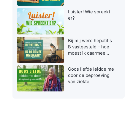
maagden zijn bij het
ontvangen van de
Luister! Wie spreekt
Heer
er?
Bij mij werd hepatitis
B vastgesteld – hoe
moest ik daarmee
omgaan?
Gods liefde leidde me
door de beproeving
van ziekte