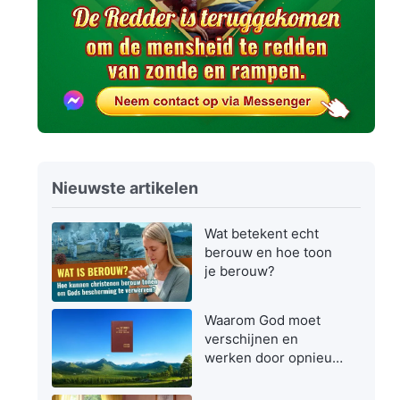
Nieuwste artikelen
Wat betekent echt
berouw en hoe toon
je berouw?
Waarom God moet
verschijnen en
werken door opnieuw
vlees te worden in de
laatste dagen