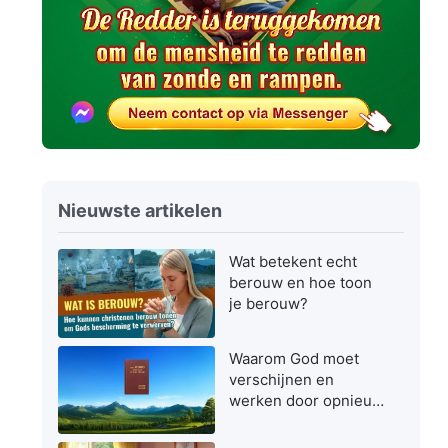
Nieuwste artikelen
Wat betekent echt
berouw en hoe toon
je berouw?
Waarom God moet
verschijnen en
werken door opnieuw
vlees te worden in de
laatste dagen