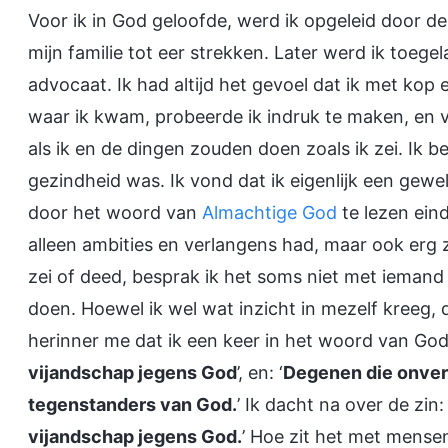
Voor ik in God geloofde, werd ik opgeleid door de
mijn familie tot eer strekken. Later werd ik toege
advocaat. Ik had altijd het gevoel dat ik met kop
waar ik kwam, probeerde ik indruk te maken, en
als ik en de dingen zouden doen zoals ik zei. Ik b
gezindheid was. Ik vond dat ik eigenlijk een gewe
door het woord van
Almachtige God
te lezen eind
alleen ambities en verlangens had, maar ook erg 
zei of deed, besprak ik het soms niet met iemand
doen. Hoewel ik wel wat inzicht in mezelf kreeg, 
herinner me dat ik een keer in het woord van God 
vijandschap jegens God
’, en: ‘
Degenen die onvere
tegenstanders van God.
’ Ik dacht na over de zin: 
vijandschap jegens God.
’ Hoe zit het met mense