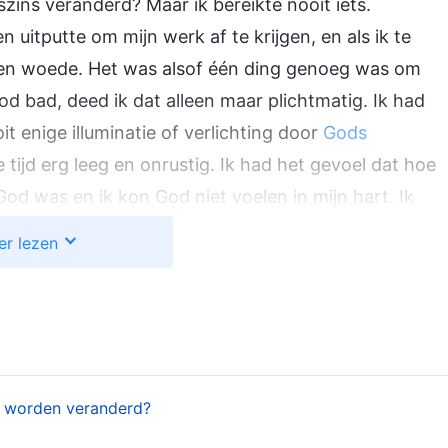
zins veranderd? Maar ik bereikte nooit iets.
itputte om mijn werk af te krijgen, en als ik te
ie en woede. Het was alsof één ding genoeg was om
od bad, deed ik dat alleen maar plichtmatig. Ik had
it enige illuminatie of verlichting door
Gods
e tijd erg leeg en onrustig. Ik had het gevoel dat hoe
God was en ik kon God niet voelen in mijn hart. Ik
e ik me dringend tot God en bad ik: “God. Ik ben
er lezen
niet beheersen. Daarom vraag ik u om me te redden.”
behandeld.
rde naar mijn werk, ontdekte hij een probleem in
ekte dat toen ik had besloten hoe dat geld zou
n worden veranderd?
n collega’s of de besluitgroep. Hij zei tegen me:
b je het niet besproken met je collega’s of de