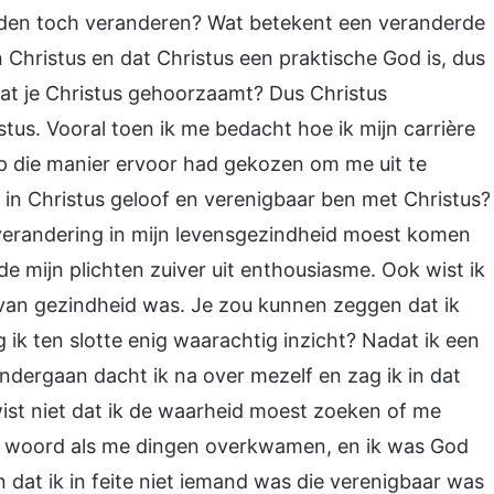
den toch veranderen? Wat betekent een veranderde
n Christus en dat Christus een praktische God is, dus
at je Christus gehoorzaamt? Dus Christus
us. Vooral toen ik me bedacht hoe ik mijn carrière
op die manier ervoor had gekozen om me uit te
 ik in Christus geloof en verenigbaar ben met Christus?
n verandering in mijn levensgezindheid moest komen
de mijn plichten zuiver uit enthousiasme. Ook wist ik
 van gezindheid was. Je zou kunnen zeggen dat ik
ik ten slotte enig waarachtig inzicht? Nadat ik een
dergaan dacht ik na over mezelf en zag ik in dat
wist niet dat ik de waarheid moest zoeken of me
s woord als me dingen overkwamen, en ik was God
dat ik in feite niet iemand was die verenigbaar was