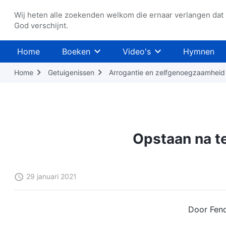
Wij heten alle zoekenden welkom die ernaar verlangen dat
God verschijnt.
Home
Boeken
Video's
Hymnen
Home
Getuigenissen
Arrogantie en zelfgenoegzaamheid
Opstaan na t
29 januari 2021
Door Fenq