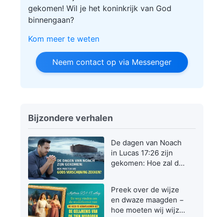
gekomen! Wil je het koninkrijk van God
binnengaan?
Kom meer te weten
Neem contact op via Messenger
Bijzondere verhalen
De dagen van Noach
in Lucas 17:26 zijn
gekomen: Hoe zal de
Zoon des mensen
verschijnen en
Preek over de wijze
werken?
en dwaze maagden −
hoe moeten wij wijze