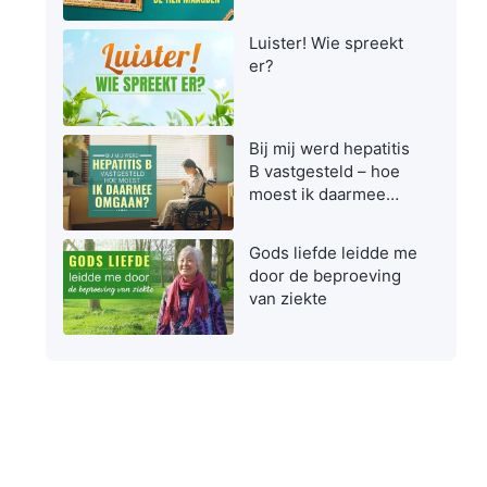
maagden zijn bij het
ontvangen van de
Luister! Wie spreekt
Heer
er?
Bij mij werd hepatitis
B vastgesteld – hoe
moest ik daarmee
omgaan?
Gods liefde leidde me
door de beproeving
van ziekte