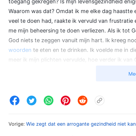
toegang gekregen? Is mijn levensgezindheid enigs
Waarom was dat? Omdat ik me elke dag haastte en u
veel te doen had, raakte ik vervuld van frustrat
me mijn beheersing te doen verliezen. Als ik tot G
God niets te zeggen vanuit mijn hart. Ik kreeg noo
woorden
te eten en te drinken. Ik voelde me in di
meer ik mijn plichten vervulde, hoe verder ik van 
was bang dat God me zou verlaten. Daarom wendd
Me
niet in staat om mezelf te redden, en ik kan me 
Niet lang daarna werd ik plotseling gesnoeid en 
Op een keer, toen de broeder van boven informee
hoe ik het geld van de kerk had besteed. Hij ontd
Vorige:
Wie zegt dat een arrogante gezindheid niet ka
worden besteed, ik dat niet had besproken met mij
“Het gaat hier om uitgaven van de kerk. Waarom he