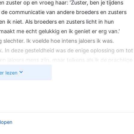
n zuster op en vroeg haar: ‘Zuster, ben je tijdens
 in de communicatie van andere broeders en zusters
ik niet. Als broeders en zusters licht in hun
maakt me echt gelukkig en ik geniet er erg van.’
slechter. Ik voelde hoe intens jaloers ik was.
k. In deze gesteldheid was de enige oplossing om tot
en jaloers mens zijn, maar telkens als ik de prachtige
ild jaloers op haar. O God. Ik weet niet wat ik moet
er lezen
van de jaloezie af te werpen…’
n. Ze communiceerde met me over mijn gesteldheid,
ge mensen zijn altijd bang dat anderen meer in de
treven, erkenning krijgen, terwijl op henzelf geen
lopen
an en sluiten hen buiten. Is dit niet een geval van