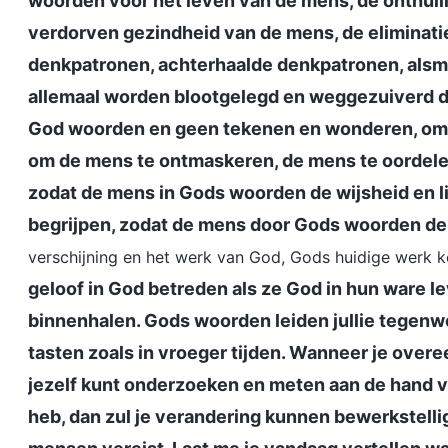
woorden voor het leven van de mens, de onthull
verdorven gezindheid van de mens, de eliminati
denkpatronen, achterhaalde denkpatronen, alsme
allemaal worden blootgelegd en weggezuiverd 
God woorden en geen tekenen en wonderen, om d
om de mens te ontmaskeren, de mens te oordele
zodat de mens in Gods woorden de wijsheid en l
begrijpen, zodat de mens door Gods woorden d
verschijning en het werk van God, Gods huidige werk 
geloof in God betreden als ze God in hun ware l
binnenhalen. Gods woorden leiden jullie tegenwo
tasten zoals in vroeger tijden. Wanneer je ove
jezelf kunt onderzoeken en meten aan de hand 
heb, dan zul je verandering kunnen bewerkstellig