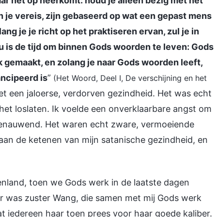
ar het op neerkomt: houd je alleen bezig met het
n je vereis, zijn gebaseerd op wat een gepast mens
ang je je richt op het praktiseren ervan, zul je in
 is de tijd om binnen Gods woorden te leven: Gods
jk gemaakt, en zolang je naar Gods woorden leeft,
ancipeerd is
”
(Het Woord, Deel I, De verschijning en het
met een jaloerse, verdorven gezindheid. Het was echt
 het loslaten. Ik voelde een onverklaarbare angst om
benauwend. Het waren echt zware, vermoeiende
aan de ketenen van mijn satanische gezindheid, en
tenland, toen we Gods werk in de laatste dagen
er was zuster Wang, die samen met mij Gods werk
t iedereen haar toen prees voor haar goede kaliber.