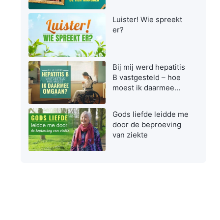
maagden zijn bij het
ontvangen van de
Luister! Wie spreekt
Heer
er?
Bij mij werd hepatitis
B vastgesteld – hoe
moest ik daarmee
omgaan?
Gods liefde leidde me
door de beproeving
van ziekte