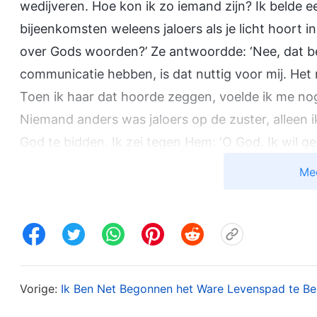
wedijveren. Hoe kon ik zo iemand zijn? Ik belde ee
bijeenkomsten weleens jaloers als je licht hoort
over Gods woorden?’ Ze antwoordde: ‘Nee, dat ben 
communicatie hebben, is dat nuttig voor mij. Het 
Toen ik haar dat hoorde zeggen, voelde ik me nog 
Niemand anders was jaloers op de zuster, alleen i
God te bidden. Ik zei tegen Hem: ‘O God. Ik wil ge
communicatie van deze zuster hoor, word ik ongew
Me
doen. Alstublieft, wijs me de weg om de ketenen 
Later kwam zuster Liu van onze kerk me opzoeke
en las ook een passage uit Gods woorden. “
Sommi
schijnwerper zullen staan en hen voorbij zullen s
Vorige:
Ik Ben Net Begonnen het Ware Levenspad te Be
acht wordt geslagen. Hierdoor vallen ze anderen a