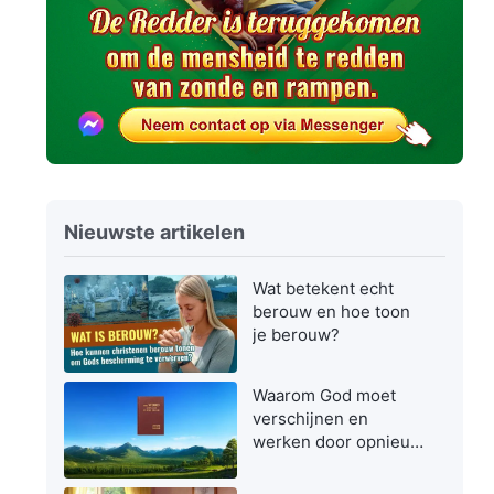
Nieuwste artikelen
Wat betekent echt
berouw en hoe toon
je berouw?
Waarom God moet
verschijnen en
werken door opnieuw
vlees te worden in de
laatste dagen