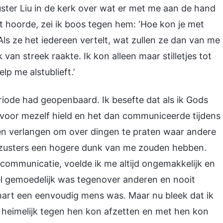
uster Liu in de kerk over wat er met me aan de hand
t hoorde, zei ik boos tegen hem: ‘Hoe kon je met
ls ze het iedereen vertelt, wat zullen ze dan van me
an streek raakte. Ik kon alleen maar stilletjes tot
lp me alstublieft.’
riode had geopenbaard. Ik besefte dat als ik Gods
ng voor mezelf hield en het dan communiceerde tijdens
en verlangen om over dingen te praten waar andere
 zusters een hogere dunk van me zouden hebben.
 communicatie, voelde ik me altijd ongemakkelijk en
heel gemoedelijk was tegenover anderen en nooit
n hart een eenvoudig mens was. Maar nu bleek dat ik
fs heimelijk tegen hen kon afzetten en met hen kon