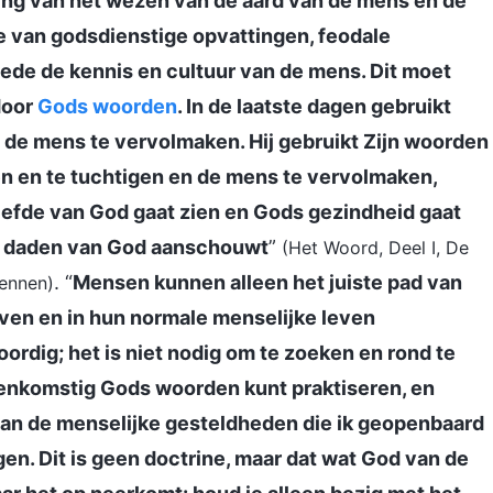
ing van het wezen van de aard van de mens en de
e van godsdienstige opvattingen, feodale
de de kennis en cultuur van de mens. Dit moet
door
Gods woorden
. In de laatste dagen gebruikt
e mens te vervolmaken. Hij gebruikt Zijn woorden
n en te tuchtigen en de mens te vervolmaken,
iefde van God gaat zien en Gods gezindheid gaat
e daden van God aanschouwt
”
(Het Woord, Deel I, De
. “
Mensen kunnen alleen het juiste pad van
kennen)
even en in hun normale menselijke leven
ordig; het is niet nodig om te zoeken en rond te
reenkomstig Gods woorden kunt praktiseren, en
van de menselijke gesteldheden die ik geopenbaard
en. Dit is geen doctrine, maar dat wat God van de