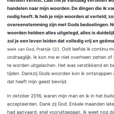
mensen vereist. Laat me je vandaag vertellen wa
handelen naar mijn woorden. De dingen die ik va
nodig heeft. Ik heb je mijn woorden al verteld; zol
overeenstemming zijn met Gods bedoelingen. Nu
woorden hebben alles uitgelegd, alles is duideli
zul je een leven leiden dat volledig vrij en geëm
. Ooit leefde ik continu 
werk van God, Praktijk (2))
ondraaglijk. Ik kon me er niet overheen zetten of
te worden uitgelachen. Het was verstikkend en 
tijden. Dankzij Gods woorden kon ik ontsnappen 
dat heeft mijn geest bevrijd.
In oktober 2016, waren mijn man en ik in het bui
accepteerden. Dank zij God. Enkele maanden lat
had aanvaard, snel vooruitgegaan. Ik weet nog da