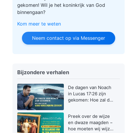
gekomen! Wil je het koninkrijk van God
binnengaan?
Kom meer te weten
Neem contact op via Messenger
Bijzondere verhalen
De dagen van Noach
in Lucas 17:26 zijn
gekomen: Hoe zal de
Zoon des mensen
verschijnen en
Preek over de wijze
werken?
en dwaze maagden −
hoe moeten wij wijze