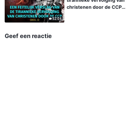
tirannieke vervolging van
intensive care
christenen door de CCP,
afl. 3: Een feitelijk verslag
52:04
van de tirannieke
vervolging van christenen
door de CCP (Deel 3)
Geef een reactie