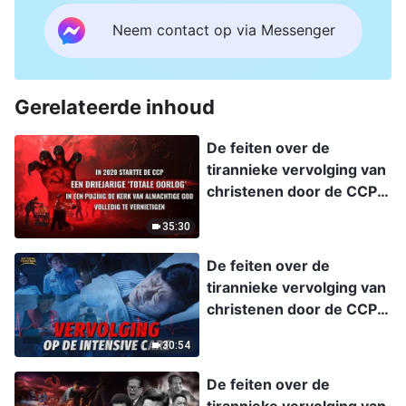
Neem contact op via Messenger
Gerelateerde inhoud
De feiten over de
tirannieke vervolging van
christenen door de CCP,
afl. 4: In 2020 startte de
35:30
CCP een driejarige ‘totale
oorlog’ in een poging De
De feiten over de
Kerk van Almachtige God
tirannieke vervolging van
volledig te vernietigen.
christenen door de CCP,
afl. 10: Exclusief
30:54
interview met een ernstig
zieke christen:
De feiten over de
Vervolging op de