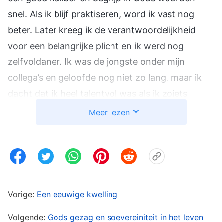
snel. Als ik blijf praktiseren, word ik vast nog
beter. Later kreeg ik de verantwoordelijkheid
voor een belangrijke plicht en ik werd nog
zelfvoldaner. Ik was de jongste onder mijn
collega’s en geloofde nog niet zo lang, maar ik
dacht dat ik heel talentvol was als ik zoiets
belangrijks op me kon nemen. Een tijdje liep ik
Meer lezen
rond met opgeheven hoofd. Ik dacht dat ik de
belangrijkste plicht van iedereen had, omdat
niemand aan me kon tippen. Na verloop van tijd
werd ik steeds arroganter. Tijdens discussies
over het werk voor de kerk, hield ik vast aan mijn
Vorige:
Een eeuwige kwelling
eigen ideeën, als collega’s suggesties deden. Ik
Volgende:
Gods gezag en soevereiniteit in het leven
dacht: is het echt zoals je zegt dat het is? Ik heb