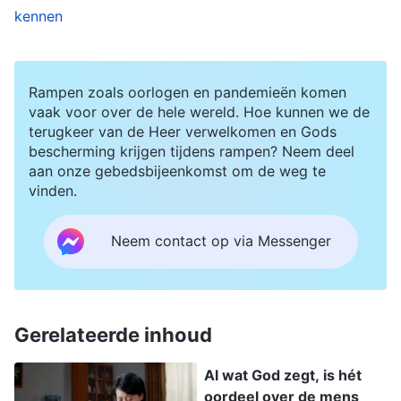
kennen
zulke dingen eerder gedaan, dus heb ik geen
beter begrip van de principes? Ik weet de beste
manier om dit aan te pakken. Als de zuster met
Rampen zoals oorlogen en pandemieën komen
wie ik werkte iets een beetje te serieus nam,
vaak voor over de hele wereld. Hoe kunnen we de
terugkeer van de Heer verwelkomen en Gods
verloor ik soms mijn geduld. Ik dacht dat zo’n
bescherming krijgen tijdens rampen? Neem deel
simpele kwestie eenvoudig kon worden
aan onze gebedsbijeenkomst om de weg te
vinden.
afgehandeld, en dat we niet steeds opnieuw
hoefden te communiceren en te zoeken. In
Neem contact op via Messenger
vergaderingen met collega’s, zag ik soms dat
haar suggesties niet werden aangenomen door
andere broeders en zusters, en ik begon op haar
Gerelateerde inhoud
neer te kijken. Ik dacht: hoewel je al langer dan ik
een leider bent, kun je niet aan mij tippen. Op
Al wat God zegt, is hét
oordeel over de mens
een gegeven moment zei ze tegen me dat ik