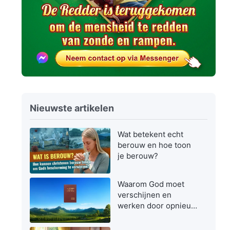
Nieuwste artikelen
Wat betekent echt
berouw en hoe toon
je berouw?
Waarom God moet
verschijnen en
werken door opnieuw
vlees te worden in de
laatste dagen