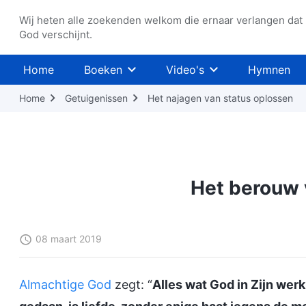
Wij heten alle zoekenden welkom die ernaar verlangen dat
God verschijnt.
Home
Boeken
Video's
Hymnen
Home
Getuigenissen
Het najagen van status oplossen
Het berouw v
08 maart 2019
Almachtige God
zegt: “
Alles wat God in Zijn wer