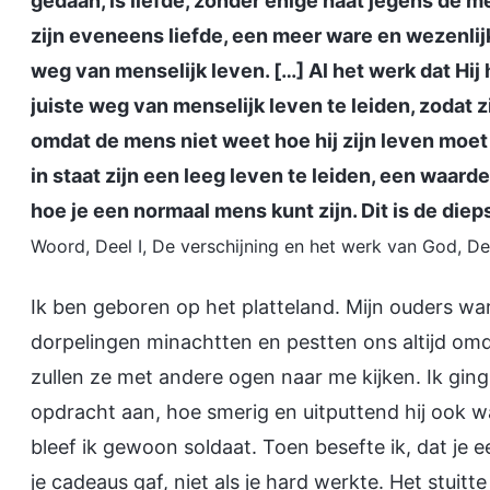
gedaan, is liefde, zonder enige haat jegens de me
zijn eveneens liefde, een meer ware en wezenlijk
weg van menselijk leven. […] Al het werk dat Hi
juiste weg van menselijk leven te leiden, zodat
omdat de mens niet weet hoe hij zijn leven moet 
in staat zijn een leeg leven te leiden, een waard
hoe je een normaal mens kunt zijn. Dit is de di
Woord, Deel I, De verschijning en het werk van God, De
Ik ben geboren op het platteland. Mijn ouders w
dorpelingen minachtten en pestten ons altijd omda
zullen ze met andere ogen naar me kijken. Ik ging 
opdracht aan, hoe smerig en uitputtend hij ook 
bleef ik gewoon soldaat. Toen besefte ik, dat je
je cadeaus gaf, niet als je hard werkte. Het stuitt