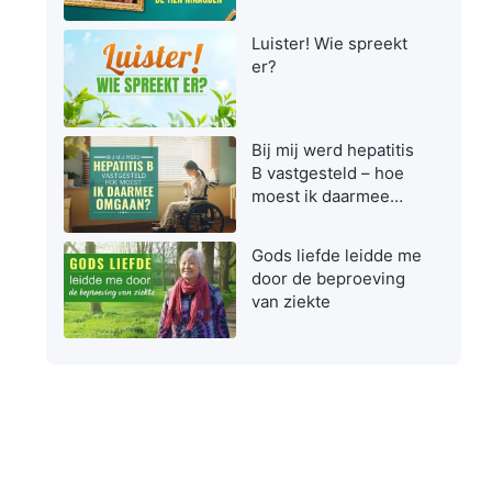
maagden zijn bij het
ontvangen van de
Luister! Wie spreekt
Heer
er?
Bij mij werd hepatitis
B vastgesteld – hoe
moest ik daarmee
omgaan?
Gods liefde leidde me
door de beproeving
van ziekte