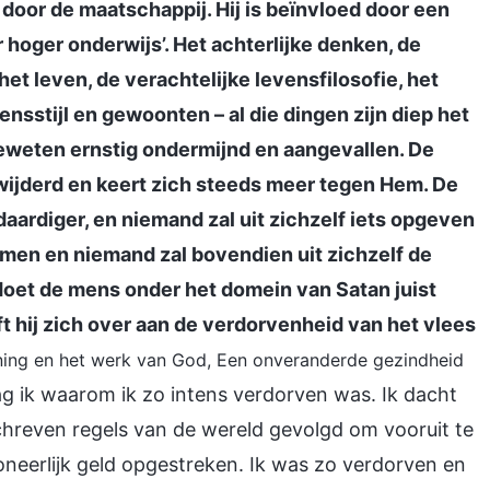
 door de maatschappij. Hij is beïnvloed door een
r hoger onderwijs’. Het achterlijke denken, de
et leven, de verachtelijke levensfilosofie, het
nsstijl en gewoonten – al die dingen zijn diep het
weten ernstig ondermijnd en aangevallen. De
ijderd en keert zich steeds meer tegen Hem. De
ardiger, en niemand zal uit zichzelf iets opgeven
amen en niemand zal bovendien uit zichzelf de
doet de mens onder het domein van Satan juist
ft hij zich over aan de verdorvenheid van het vlees
jning en het werk van God, Een onveranderde gezindheid
zag ik waarom ik zo intens verdorven was. Ik dacht
schreven regels van de wereld gevolgd om vooruit te
neerlijk geld opgestreken. Ik was zo verdorven en