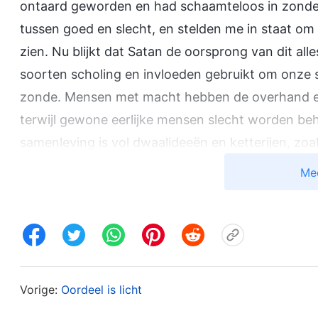
ontaard geworden en had schaamteloos in zonde 
tussen goed en slecht, en stelden me in staat om
zien. Nu blijkt dat Satan de oorsprong van dit alles
soorten scholing en invloeden gebruikt om onze
zonde. Mensen met macht hebben de overhand 
terwijl gewone eerlijke mensen slecht worden beh
samenleving is vol dwaalideeën en ketterijen, zoal
met hersenen heersen over mensen met spierkrach
Me
voorouders’, ‘De mens worstelt naar boven, wate
moeilijk als mensen cadeaus geven. Men bereikt n
men omwille van lekker eten en mooie kleding’, e
eenmaal verdwenen is, kun je ze niet gebruiken.’
de druk waar ik onder stond verloor ik mijn eigen
Vorige:
Oordeel is licht
door niets weerhouden om officier te worden en 