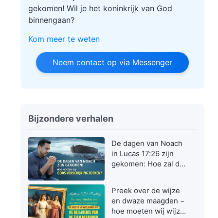
gekomen! Wil je het koninkrijk van God
binnengaan?
Kom meer te weten
Neem contact op via Messenger
Bijzondere verhalen
De dagen van Noach
in Lucas 17:26 zijn
gekomen: Hoe zal de
Zoon des mensen
verschijnen en
Preek over de wijze
werken?
en dwaze maagden −
hoe moeten wij wijze