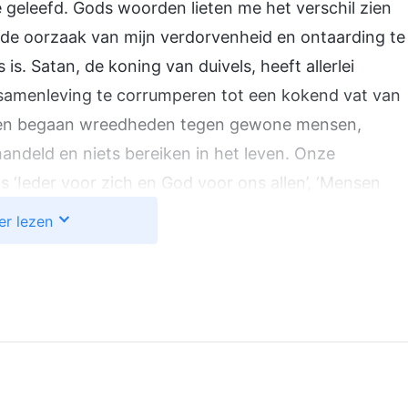
geleefd. Gods woorden lieten me het verschil zien
 de oorzaak van mijn verdorvenheid en ontaarding te
 is. Satan, de koning van duivels, heeft allerlei
 samenleving te corrumperen tot een kokend vat van
en begaan wreedheden tegen gewone mensen,
andeld en niets bereiken in het leven. Onze
s ‘Ieder voor zich en God voor ons allen’, ‘Mensen
t’, ‘Zichzelf onderscheiden en eer brengen aan zijn
er lezen
r stroomt naar benden’, ‘Ambtenaren doen niet
iets zonder gepaai en geflatteer’, ‘Beambte wordt
n ‘Gebruik macht wanneer je het hebt, want als ze
 Door me te laten inpalmen door deze dingen en door
 manier van doen zonder het te weten. Ik liet me
gebruikte mijn macht voor mijn eigen gewin. Ik was