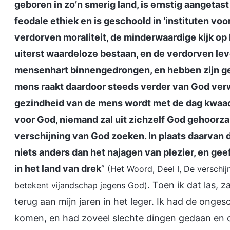
geboren in zo’n smerig land, is ernstig aangetast
feodale ethiek en is geschoold in ‘instituten voo
verdorven moraliteit, de minderwaardige kijk op h
uiterst waardeloze bestaan, en de verdorven leve
mensenhart binnengedrongen, en hebben zijn ge
mens raakt daardoor steeds verder van God verw
gezindheid van de mens wordt met de dag kwaada
voor God, niemand zal uit zichzelf God gehoorz
verschijning van God zoeken. In plaats daarvan 
niets anders dan het najagen van plezier, en gee
in het land van drek
”
(Het Woord, Deel I, De verschi
. Toen ik dat las, 
betekent vijandschap jegens God)
terug aan mijn jaren in het leger. Ik had de onge
komen, en had zoveel slechte dingen gedaan en o