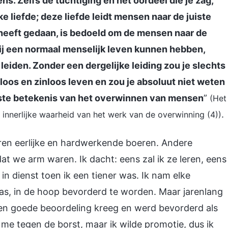
ns. Zelfs de tuchtiging en het oordeel die je zag,
e liefde; deze liefde leidt mensen naar de juiste
j heeft gedaan, is bedoeld om de mensen naar de
 zij een normaal menselijk leven kunnen hebben,
leiden. Zonder een dergelijke leiding zou je slechts
eloos en zinloos leven en zou je absoluut niet weten
epste betekenis van het overwinnen van mensen
”
(Het
.
 innerlijke waarheid van het werk van de overwinning (4))
aren eerlijke en hardwerkende boeren. Andere
t we arm waren. Ik dacht: eens zal ik ze leren, eens
in dienst toen ik een tiener was. Ik nam elke
was, in de hoop bevorderd te worden. Maar jarenlang
 een goede beoordeling kreeg en werd bevorderd als
e me tegen de borst, maar ik wilde promotie, dus ik