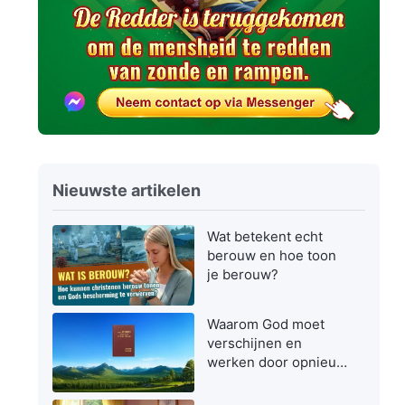
Nieuwste artikelen
Wat betekent echt
berouw en hoe toon
je berouw?
Waarom God moet
verschijnen en
werken door opnieuw
vlees te worden in de
laatste dagen