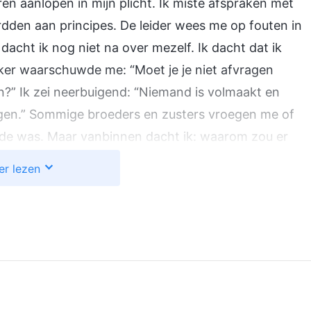
en aanlopen in mijn plicht. Ik miste afspraken met
den aan principes. De leider wees me op fouten in
acht ik nog niet na over mezelf. Ik dacht dat ik
er waarschuwde me: “Moet je je niet afvragen
” Ik zei neerbuigend: “Niemand is volmaakt en
ragen.” Sommige broeders en zusters vroegen me of
 orde was. Maar vanbinnen dacht ik: waarom zou er
heid verkeerde, zou ik het zelf kunnen oplossen. Maak
er lezen
rijp ik de waarheid niet beter dan jij? Hoe ze me ook
ig in mijn verdorven gezindheid en mijn geest werd
oorden las en had niets te zeggen als ik bad. Er
. Ik was volkomen blind. Ik had geen inzicht in veel
an. Al gauw werd in de kerk een algemene
s zeiden allemaal dat ik erg arrogant was en de