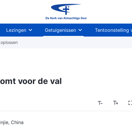
Lezingen
Getuigenissen
Tentoonstelling 
 oplossen
omt voor de val
njie, China