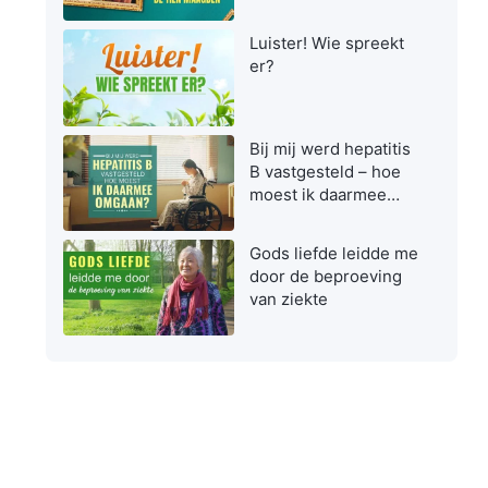
maagden zijn bij het
ontvangen van de
Luister! Wie spreekt
Heer
er?
Bij mij werd hepatitis
B vastgesteld – hoe
moest ik daarmee
omgaan?
Gods liefde leidde me
door de beproeving
van ziekte