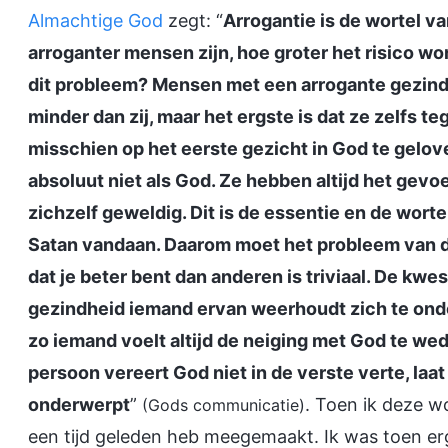
Almachtige God
zegt: “
Arrogantie is de wortel 
arroganter mensen zijn, hoe groter het risico wo
dit probleem? Mensen met een arrogante gezindh
minder dan zij, maar het ergste is dat ze zelfs
misschien op het eerste gezicht in God te gelo
absoluut niet als God. Ze hebben altijd het gevo
zichzelf geweldig. Dit is de essentie en de worte
Satan vandaan. Daarom moet het probleem van d
dat je beter bent dan anderen is triviaal. De kwes
gezindheid iemand ervan weerhoudt zich te onde
zo iemand voelt altijd de neiging met God te we
persoon vereert God niet in de verste verte, laat
onderwerpt
”
. Toen ik deze w
(Gods communicatie)
een tijd geleden heb meegemaakt. Ik was toen er