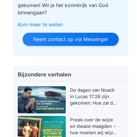
gekomen! Wil je het koninkrijk van God
binnengaan?
Kom meer te weten
Neem contact op via Messenger
Bijzondere verhalen
De dagen van Noach
in Lucas 17:26 zijn
gekomen: Hoe zal de
Zoon des mensen
verschijnen en
Preek over de wijze
werken?
en dwaze maagden −
hoe moeten wij wijze