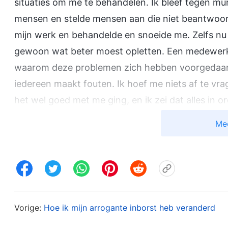
situaties om me te behandelen. Ik bleef tegen mur
mensen en stelde mensen aan die niet beantwoord
mijn werk en behandelde en snoeide me. Zelfs nu d
gewoon wat beter moest opletten. Een medewerk
waarom deze problemen zich hebben voorgedaan?
iedereen maakt fouten. Ik hoef me niets af te v
het wel goed met me ging, en ik zei dat alles in
iets mis zijn? Zelfs als ik in een slechte gesteld
Me
je maar geen zorgen. Ik ben al zo lang leider. Beg
waarschuwden, ik luisterde niet. Ik leefde volled
duisterder. Ik begon te knikkebollen als ik Gods w
deden zich steeds meer problemen voor in de kerk
problemen en wist niet hoe ik ermee moest omga
Vorige:
Hoe ik mijn arrogante inborst heb veranderd
opiniepeiling gehouden, en de broeders en zuster