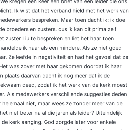
. We kregen een keer een brief van een leider die ons
icht. Ik wist dat het verband hield met het werk van
 medewerkers bespreken. Maar toen dacht ik: ik doe
 de broeders en zusters, dus ik kan dit prima zelf
t zuster Liu te bespreken en liet het haar toen
andelde ik haar als een mindere. Als ze niet goed
. Ze leefde in negativiteit en had het gevoel dat ze
. Het was zover met haar gekomen doordat ik haar
In plaats daarvan dacht ik nog meer dat ik de
 bekwaam deed, zodat ik het werk van de kerk moest
er. Als medewerkers verschillende suggesties deden
k helemaal niet, maar wees ze zonder meer van de
et niet beter na al die jaren als leider? Uiteindelijk
n de kerk aanging. God zorgde later voor enkele