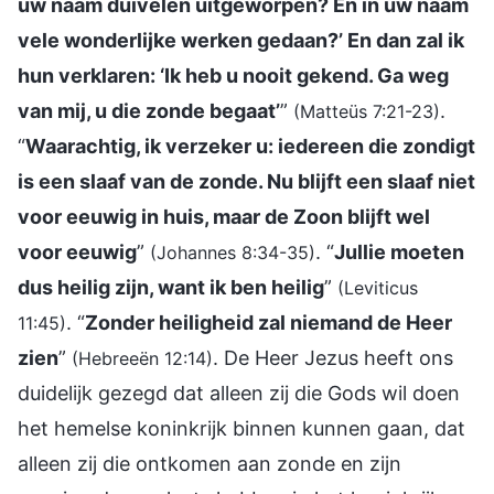
uw naam duivelen uitgeworpen? En in uw naam
vele wonderlijke werken gedaan?’ En dan zal ik
hun verklaren: ‘Ik heb u nooit gekend. Ga weg
van mij, u die zonde begaat’
”
.
(Matteüs 7:21-23)
“
Waarachtig, ik verzeker u: iedereen die zondigt
is een slaaf van de zonde. Nu blijft een slaaf niet
voor eeuwig in huis, maar de Zoon blijft wel
voor eeuwig
”
. “
Jullie moeten
(Johannes 8:34-35)
dus heilig zijn, want ik ben heilig
”
(Leviticus
. “
Zonder heiligheid zal niemand de Heer
11:45)
zien
”
. De Heer Jezus heeft ons
(Hebreeën 12:14)
duidelijk gezegd dat alleen zij die Gods wil doen
het hemelse koninkrijk binnen kunnen gaan, dat
alleen zij die ontkomen aan zonde en zijn