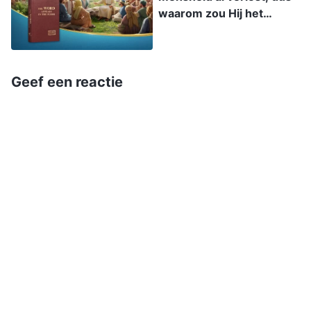
uitdreef, boosdoeners waren en dat Hij hen nooit
waarom zou Hij het
heeft gekend. Het is omdat mensen nog altijd
oordeelswerk doen als Hij
terugkeert in de laatste
zondigen, ondanks dat hun zonden zijn
dagen?
vergeven, en de Heer de schuld geven en
Geef een reactie
veroordelen. Ze zijn vol verwijten als ze zien dat
de Heer nog steeds niet is gekomen, en
beginnen Hem te verloochenen en verraden.
Sommigen zeggen zelfs dat ze een hartig
woordje met de Heer zullen spreken als Hij hen
niet opneemt in het koninkrijk. Deze mensen zijn
geen haar beter dan de farizeeën die de Heer
Jezus vervolgden en veroordeelden, misschien
zijn ze zelfs slechter. Anderen kunnen duidelijk
zien hoe ze zich gedragen en in Gods ogen zijn