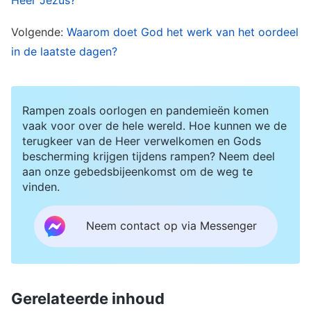
jaloers zijn, ruzie zoeken, wedijveren om roem en
winst, en elkaar zwart maken. Dit komt heel
Volgende:
Waarom doet God het werk van het oordeel
vaak voor. Het geloof van de meeste mensen is
in de laatste dagen?
volledig gebaseerd op hun hebzucht naar Gods
genade, maar ze doen niet wat Hij zegt. Bij een
Rampen zoals oorlogen en pandemieën komen
crisis rennen ze naar de kerk, maar als het rustig
vaak voor over de hele wereld. Hoe kunnen we de
is, lopen ze de wereld achterna. En kerken
terugkeer van de Heer verwelkomen en Gods
bescherming krijgen tijdens rampen? Neem deel
organiseren het ene feestje na het andere.
aan onze gebedsbijeenkomst om de weg te
Niemand communiceert over de waarheid of
vinden.
deelt een persoonlijk getuigenis, maar ze doen
alleen wie de meeste genade, de grootste
Neem contact op via Messenger
zegeningen ontvangt. Nu de grote rampen
komen en ze zien dat de Heer nog steeds niet op
een wolk komt om hen op te nemen, bekoelt het
Gerelateerde inhoud